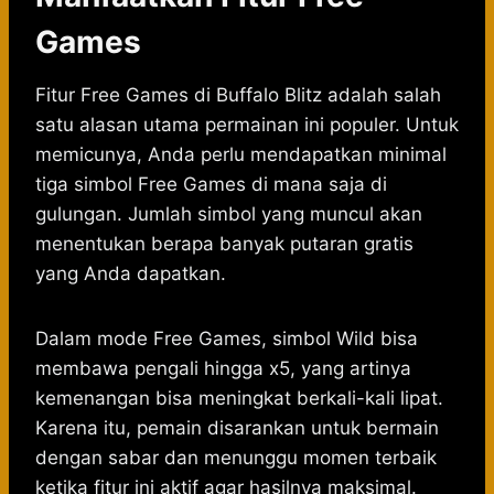
Games
Fitur Free Games di Buffalo Blitz adalah salah
satu alasan utama permainan ini populer. Untuk
memicunya, Anda perlu mendapatkan minimal
tiga simbol Free Games di mana saja di
gulungan. Jumlah simbol yang muncul akan
menentukan berapa banyak putaran gratis
yang Anda dapatkan.
Dalam mode Free Games, simbol Wild bisa
membawa pengali hingga x5, yang artinya
kemenangan bisa meningkat berkali-kali lipat.
Karena itu, pemain disarankan untuk bermain
dengan sabar dan menunggu momen terbaik
ketika fitur ini aktif agar hasilnya maksimal.