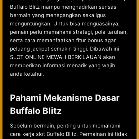
Buffalo Blitz mampu menghadirkan sensasi
bermain yang menegangkan sekaligus
menguntungkan. Untuk bisa menguasainya,
pemain perlu memahami strategi, pola taruhan,
serta cara memanfaatkan fitur bonus agar
peluang jackpot semakin tinggi. Dibawah ini
SLOT ONLINE MEWAH BERKILAUAN
akan
memberikan informasi menarik yang wajib
anda ketahui.
Pahami Mekanisme Dasar
Buffalo Blitz
Sebelum bermain, penting untuk memahami
cara kerja slot Buffalo Blitz. Permainan ini tidak