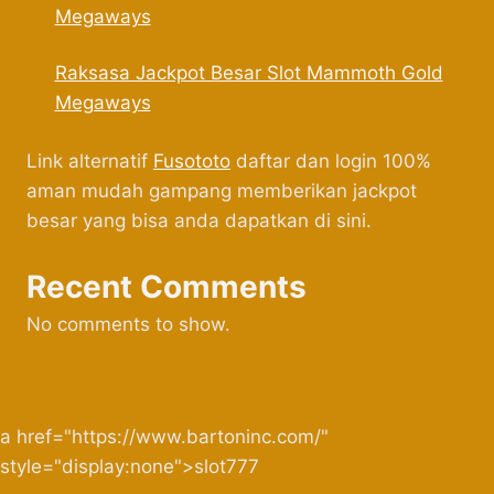
Megaways
Raksasa Jackpot Besar Slot Mammoth Gold
Megaways
Link alternatif
Fusototo
daftar dan login 100%
aman mudah gampang memberikan jackpot
besar yang bisa anda dapatkan di sini.
Recent Comments
No comments to show.
a href="https://www.bartoninc.com/"
style="display:none">slot777