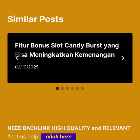
Similar Posts
Fitur Bonus Slot Candy Burst yang
Bisa Meningkatkan Kemenangan
02/10/2025
NEED BACKLINK HIGH QUALITY and RELEVANT
?
let us help.
click here