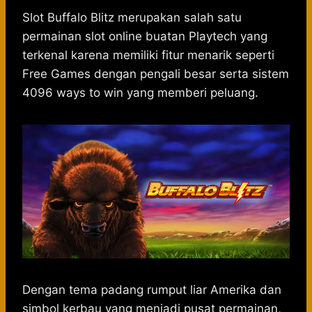
h
a
e
e
k
i
a
c
s
l
y
n
Slot Buffalo Blitz merupakan salah satu
t
e
s
e
p
e
permainan slot online buatan Playtech yang
s
b
e
g
e
terkenal karena memiliki fitur menarik seperti
A
o
n
r
Free Games dengan pengali besar serta sistem
p
o
g
a
4096 ways to win yang memberi peluang.
p
k
e
m
r
Dengan tema padang rumput liar Amerika dan
simbol kerbau yang menjadi pusat permainan,