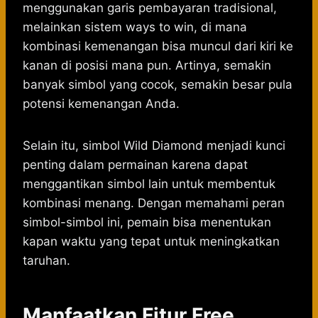
menggunakan garis pembayaran tradisional,
melainkan sistem ways to win, di mana
kombinasi kemenangan bisa muncul dari kiri ke
kanan di posisi mana pun. Artinya, semakin
banyak simbol yang cocok, semakin besar pula
potensi kemenangan Anda.
Selain itu, simbol Wild Diamond menjadi kunci
penting dalam permainan karena dapat
menggantikan simbol lain untuk membentuk
kombinasi menang. Dengan memahami peran
simbol-simbol ini, pemain bisa menentukan
kapan waktu yang tepat untuk meningkatkan
taruhan.
Manfaatkan Fitur Free