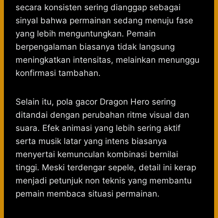
secara konsisten sering dianggap sebagai
sinyal bahwa permainan sedang menuju fase
yang lebih menguntungkan. Pemain
berpengalaman biasanya tidak langsung
meningkatkan intensitas, melainkan menunggu
konfirmasi tambahan.
Selain itu, pola gacor Dragon Hero sering
ditandai dengan perubahan ritme visual dan
suara. Efek animasi yang lebih sering aktif
serta musik latar yang intens biasanya
menyertai kemunculan kombinasi bernilai
tinggi. Meski terdengar sepele, detail ini kerap
menjadi petunjuk non teknis yang membantu
pemain membaca situasi permainan.