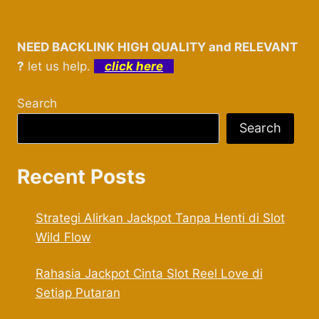
NEED BACKLINK HIGH QUALITY and RELEVANT
?
let us help.
click here
Search
Search
Recent Posts
Strategi Alirkan Jackpot Tanpa Henti di Slot
Wild Flow
Rahasia Jackpot Cinta Slot Reel Love di
Setiap Putaran