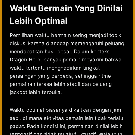
Waktu Bermain Yang Dinilai
Lebih Optimal
Pemilihan waktu bermain sering menjadi topik
diskusi karena dianggap memengaruhi peluang
mendapatkan hasil besar. Dalam konteks
Dragon Hero, banyak pemain meyakini bahwa
waktu tertentu menghadirkan tingkat
persaingan yang berbeda, sehingga ritme
permainan terasa lebih stabil dan peluang
jackpot lebih terbuka.
Waktu optimal biasanya dikaitkan dengan jam
sepi, di mana aktivitas pemain lain tidak terlalu
padat. Pada kondisi ini, permainan dinilai lebih
responsif dan tidak terlalu fluktuatif. Walaupun