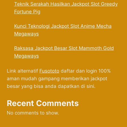
Teknik Serakah Hasilkan Jackpot Slot Greedy
Fortune Pig
Kunci Teknologi Jackpot Slot Anime Mecha
Megaways
Raksasa Jackpot Besar Slot Mammoth Gold
Megaways
Link alternatif
Fusototo
daftar dan login 100%
aman mudah gampang memberikan jackpot
besar yang bisa anda dapatkan di sini.
Recent Comments
No comments to show.