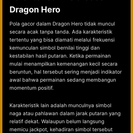
Dragon Hero
Pola gacor dalam Dragon Hero tidak muncul
secara acak tanpa tanda. Ada karakteristik
tertentu yang bisa diamati melalui frekuensi
kemunculan simbol bernilai tinggi dan
kestabilan hasil putaran. Ketika permainan
mulai menampilkan kemenangan kecil secara
beruntun, hal tersebut sering menjadi indikator
awal bahwa permainan sedang membangun
momentum positif.
Karakteristik lain adalah munculnya simbol
naga atau pahlawan dalam jarak putaran yang
relatif dekat. Walaupun belum langsung
memicu jackpot, kehadiran simbol tersebut