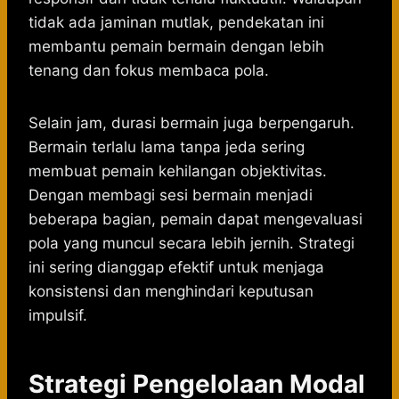
tidak ada jaminan mutlak, pendekatan ini
membantu pemain bermain dengan lebih
tenang dan fokus membaca pola.
Selain jam, durasi bermain juga berpengaruh.
Bermain terlalu lama tanpa jeda sering
membuat pemain kehilangan objektivitas.
Dengan membagi sesi bermain menjadi
beberapa bagian, pemain dapat mengevaluasi
pola yang muncul secara lebih jernih. Strategi
ini sering dianggap efektif untuk menjaga
konsistensi dan menghindari keputusan
impulsif.
Strategi Pengelolaan Modal