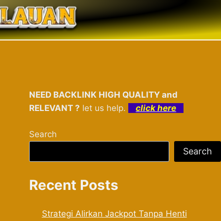
NEED BACKLINK HIGH QUALITY and
RELEVANT ?
let us help.
click here
Search
Search
Recent Posts
Strategi Alirkan Jackpot Tanpa Henti