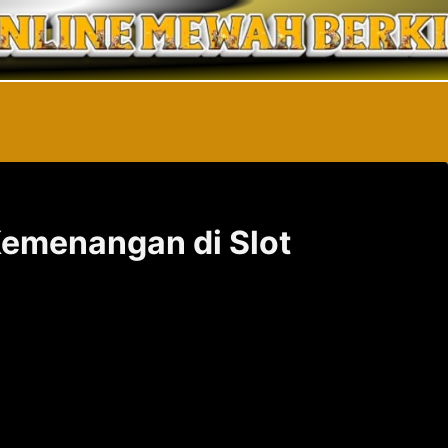
emenangan di Slot