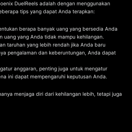
Phoenix DuelReels adalah dengan menggunakan
beberapa tips yang dapat Anda terapkan:
entukan berapa banyak uang yang bersedia Anda
n uang yang Anda tidak mampu kehilangan.
gan taruhan yang lebih rendah jika Anda baru
nya pengalaman dan keberuntungan, Anda dapat
gatur anggaran, penting juga untuk mengatur
rena ini dapat mempengaruhi keputusan Anda.
anya menjaga diri dari kehilangan lebih, tetapi juga
.