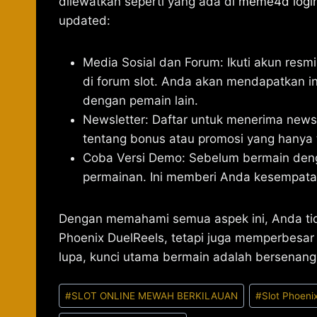
dilewatkan seperti yang ada di
meme4d logi
updated:
Media Sosial dan Forum: Ikuti akun resm
di forum slot. Anda akan mendapatkan in
dengan pemain lain.
Newsletter: Daftar untuk menerima newslett
tentang bonus atau promosi yang hanya t
Coba Versi Demo: Sebelum bermain deng
permainan. Ini memberi Anda kesempatan 
​Dengan memahami semua aspek ini, Anda t
Phoenix DuelReels, tetapi juga memperbesa
lupa, kunci utama bermain adalah bersenan
Post
#
SLOT ONLINE MEWAH BERKILAUAN
#
Slot Phoeni
Tags: