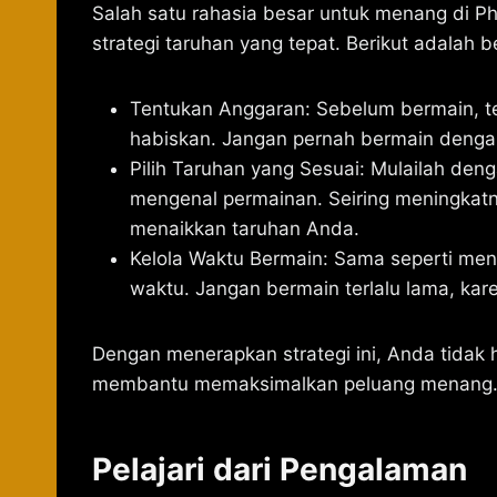
Salah satu rahasia besar untuk menang di 
strategi taruhan yang tepat. Berikut adalah 
Tentukan Anggaran: Sebelum bermain, t
habiskan. Jangan pernah bermain denga
Pilih Taruhan yang Sesuai: Mulailah den
mengenal permainan. Seiring meningkat
menaikkan taruhan Anda.
Kelola Waktu Bermain: Sama seperti men
waktu. Jangan bermain terlalu lama, ka
Dengan menerapkan strategi ini, Anda tidak h
membantu memaksimalkan peluang menang
Pelajari dari Pengalaman