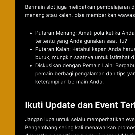
Bermain slot juga melibatkan pembelajaran d
menang atau kalah, bisa memberikan wawasa
Putaran Menang: Amati pola ketika And
tertentu yang Anda gunakan saat itu?
Putaran Kalah: Ketahui kapan Anda haru
buruk, mungkin saatnya untuk istirahat da
Diskusikan dengan Pemain Lain: Bergabu
pemain berbagi pengalaman dan tips y
keterampilan bermain Anda.
Ikuti Update dan Event Te
Jangan lupa untuk selalu memperhatikan eve
Pengembang sering kali menawarkan promosi,