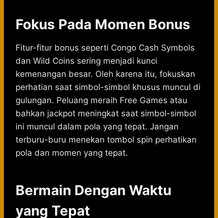
Fokus Pada Momen Bonus
Fitur-fitur bonus seperti Congo Cash Symbols
dan Wild Coins sering menjadi kunci
kemenangan besar. Oleh karena itu, fokuskan
perhatian saat simbol-simbol khusus muncul di
gulungan. Peluang meraih Free Games atau
bahkan jackpot meningkat saat simbol-simbol
ini muncul dalam pola yang tepat. Jangan
terburu-buru menekan tombol spin perhatikan
pola dan momen yang tepat.
Bermain Dengan Waktu
yang Tepat