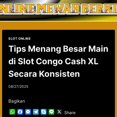
Skip
to
content
SLOT ONLINE
Tips Menang Besar Main
di Slot Congo Cash XL
Secara Konsisten
08/27/2025
Bagikan
W
F
M
T
S
L
X
Share