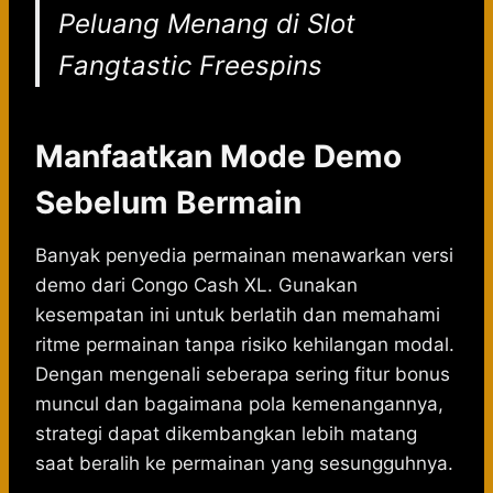
Peluang Menang di Slot
Fangtastic Freespins
Manfaatkan Mode Demo
Sebelum Bermain
Banyak penyedia permainan menawarkan versi
demo dari Congo Cash XL. Gunakan
kesempatan ini untuk berlatih dan memahami
ritme permainan tanpa risiko kehilangan modal.
Dengan mengenali seberapa sering fitur bonus
muncul dan bagaimana pola kemenangannya,
strategi dapat dikembangkan lebih matang
saat beralih ke permainan yang sesungguhnya.