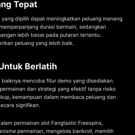
ang Tepat
 yang dipilih dapat meningkatkan peluang menang
a memperpanjang durasi bermain, sedangkan
ngan lebih besar pada putaran tertentu.
kan peluang yang lebih baik.
ntuk Berlatih
 baiknya mencoba fitur demo yang disediakan.
ermainan dan strategi yang efektif tanpa risiko
g cukup, kemampuan dalam membaca peluang dan
cara signifikan.
alam permainan slot Fangtastic Freespins,
nisme permainan, mengelola bankroll, memilih