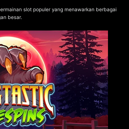
 permainan slot populer yang menawarkan berbagai
an besar.