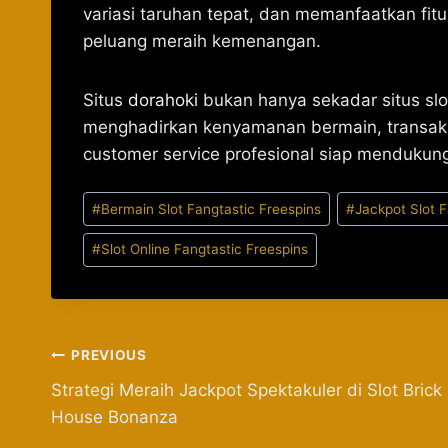
variasi taruhan tepat, dan memanfaatkan fit
peluang meraih kemenangan.
Situs
dorahoki
bukan hanya sekadar situs slot
menghadirkan kenyamanan bermain, transaksi
customer service profesional siap mendukun
Post
#
Bermain Slot Fangtastic Freespins
#
Jackpot Slot F
Tags:
#
Slot Online Fangtastic Freespins
Post
PREVIOUS
Strategi Meraih Jackpot Spektakuler di Slot Brick
navigation
House Bonanza