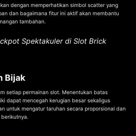
kukan dengan memperhatikan simbol scatter yang
an dan bagaimana fitur ini aktif akan membantu
nangan tambahan.
ckpot Spektakuler di Slot Brick
 Bijak
m setiap permainan slot. Menentukan batas
iki dapat mencegah kerugian besar sekaligus
n untuk mengatur taruhan secara proporsional dan
 berikutnya.