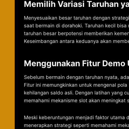
Memilih Variasi Taruhan y
Menyesuaikan besar taruhan dengan strategi
saat bermain di
dorahoki
. Taruhan kecil bis
taruhan besar berpotensi memberikan kemena
Keseimbangan antara keduanya akan memberi
Menggunakan Fitur Demo U
Sebelum bermain dengan taruhan nyata, ada
Fitur ini memungkinkan untuk mengenal pola p
kehilangan saldo asli. Dengan latihan yan
memahami mekanisme slot akan meningkat se
Meski keberuntungan menjadi faktor utama d
menerapkan strategi seperti memahami meka