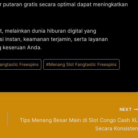
ur putaran gratis secara optimal dapat meningkatkan
, melainkan dunia hiburan digital yang
 instan, keamanan terjamin, serta layanan
g keseruan Anda.
angtastic Freespins
#
Menang Slot Fangtastic Freespins
NEXT
Tips Menang Besar Main di Slot Congo Cash XL
Secara Konsisten