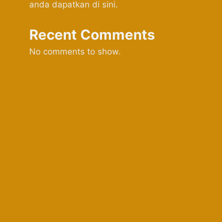
anda dapatkan di sini.
Recent Comments
No comments to show.