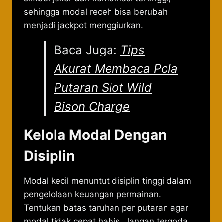
sehingga modal receh bisa berubah
menjadi jackpot menggiurkan.
Baca Juga:
Tips
Akurat Membaca Pola
Putaran Slot Wild
Bison Charge
Kelola Modal Dengan
Disiplin
Modal kecil menuntut disiplin tinggi dalam
pengelolaan keuangan permainan.
Tentukan batas taruhan per putaran agar
modal tidak cepat habis. Jangan tergoda