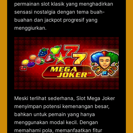
permainan slot klasik yang menghadirkan
sensasi nostalgia dengan tema buah-
buahan dan jackpot progresif yang
menggiurkan.
Meski terlihat sederhana, Slot Mega Joker
menyimpan potensi kemenangan besar,
bahkan untuk pemain yang hanya
menggunakan modal kecil. Dengan
memahami pola, memanfaatkan fitur