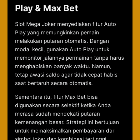
Play & Max Bet
Slot Mega Joker menyediakan fitur Auto
Play yang memungkinkan pemain
melakukan putaran otomatis. Dengan
modal kecil, gunakan Auto Play untuk
memonitor jalannya permainan tanpa harus
menghabiskan banyak waktu. Namun,
tetap awasi saldo agar tidak cepat habis
saat bertaruh secara otomatis.
Sementara itu, fitur Max Bet bisa
digunakan secara selektif ketika Anda
merasa sudah mendekati putaran
kemenangan besar. Strategi ini bertujuan
untuk memaksimalkan pembayaran dari
simbol joker dan kombinasi tertinggi,