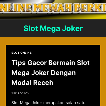
Skip
to
content
Slot Mega Joker
SLOT ONLINE
Tips Gacor Bermain Slot
Mega Joker Dengan
Modal Receh
10/14/2025
Slot Mega Joker merupakan salah satu