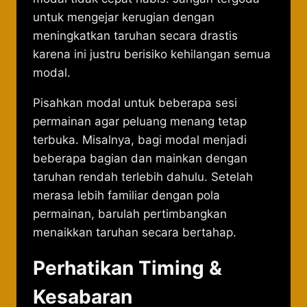
untuk mengejar kerugian dengan
meningkatkan taruhan secara drastis
karena ini justru berisiko kehilangan semua
modal.
Pisahkan modal untuk beberapa sesi
permainan agar peluang menang tetap
terbuka. Misalnya, bagi modal menjadi
beberapa bagian dan mainkan dengan
taruhan rendah terlebih dahulu. Setelah
merasa lebih familiar dengan pola
permainan, barulah pertimbangkan
menaikkan taruhan secara bertahap.
Perhatikan Timing &
Kesabaran