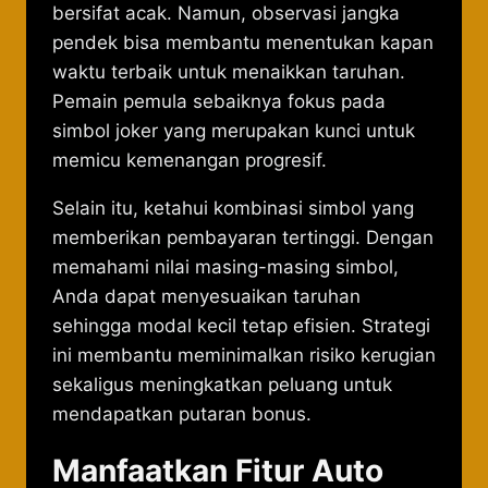
bersifat acak. Namun, observasi jangka
pendek bisa membantu menentukan kapan
waktu terbaik untuk menaikkan taruhan.
Pemain pemula sebaiknya fokus pada
simbol joker yang merupakan kunci untuk
memicu kemenangan progresif.
Selain itu, ketahui kombinasi simbol yang
memberikan pembayaran tertinggi. Dengan
memahami nilai masing-masing simbol,
Anda dapat menyesuaikan taruhan
sehingga modal kecil tetap efisien. Strategi
ini membantu meminimalkan risiko kerugian
sekaligus meningkatkan peluang untuk
mendapatkan putaran bonus.
Manfaatkan Fitur Auto