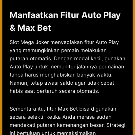
Manfaatkan Fitur Auto Play
& Max Bet
Slot Mega Joker menyediakan fitur Auto Play
yang memungkinkan pemain melakukan
putaran otomatis. Dengan modal kecil, gunakan
Auto Play untuk memonitor jalannya permainan
tanpa harus menghabiskan banyak waktu.
Namun, tetap awasi saldo agar tidak cepat
habis saat bertaruh secara otomatis.
Sementara itu, fitur Max Bet bisa digunakan
secara selektif ketika Anda merasa sudah
mendekati putaran kemenangan besar. Strategi
ini bertujuan untuk memaksimalkan