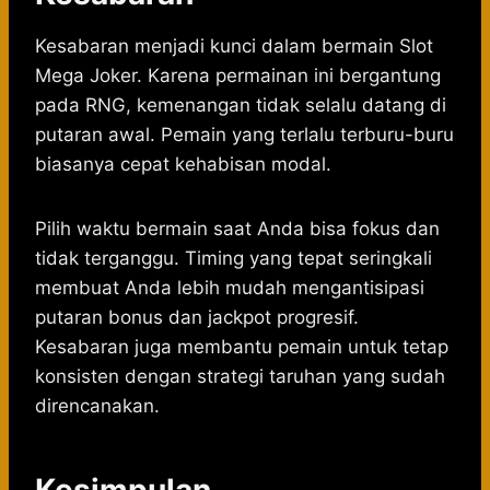
Kesabaran menjadi kunci dalam bermain Slot
Mega Joker. Karena permainan ini bergantung
pada RNG, kemenangan tidak selalu datang di
putaran awal. Pemain yang terlalu terburu-buru
biasanya cepat kehabisan modal.
Pilih waktu bermain saat Anda bisa fokus dan
tidak terganggu. Timing yang tepat seringkali
membuat Anda lebih mudah mengantisipasi
putaran bonus dan jackpot progresif.
Kesabaran juga membantu pemain untuk tetap
konsisten dengan strategi taruhan yang sudah
direncanakan.