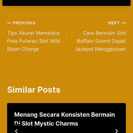
Post
PREVIOUS
NEXT
Tips Akurat Membaca
Cara Bermain Slot
navigation
Pola Putaran Slot Wild
Buffalo Grand Dapat
Bison Charge
Jackpot Menggiurkan
Similar Posts
Menang Secara Konsisten Bermain
Di Slot Mystic Charms