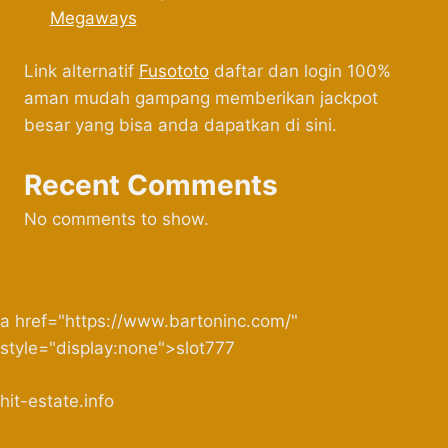
Megaways
Link alternatif
Fusototo
daftar dan login 100%
aman mudah gampang memberikan jackpot
besar yang bisa anda dapatkan di sini.
Recent Comments
No comments to show.
a href="https://www.bartoninc.com/"
style="display:none">slot777
hit-estate.info