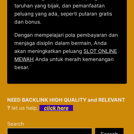
taruhan yang bijak, dan pemanfaatan
peluang yang ada, seperti putaran gratis
dan bonus.
Dengan mempelajari pola pembayaran dan
menjaga disiplin dalam bermain, Anda
akan meningkatkan peluang
SLOT ONLINE
MEWAH
Anda untuk meraih kemenangan
besar.
NEED BACKLINK HIGH QUALITY and RELEVANT
?
let us help.
click here
Search