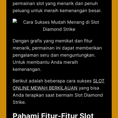
permainan slot yang menarik dan penuh
peluang untuk meraih kemenangan besar.
Dengan grafis yang memikat dan fitur
menarik, permainan ini dapat memberikan
pengalaman seru dan menguntungkan.
Untuk membantu Anda meraih
kemenangan.
Berikut adalah beberapa cara sukses
SLOT
ONLINE MEWAH BERKILAUAN
yang bisa
Anda terapkan saat bermain Slot Diamond
Strike.
Pahami Fitur-Fitur Slot