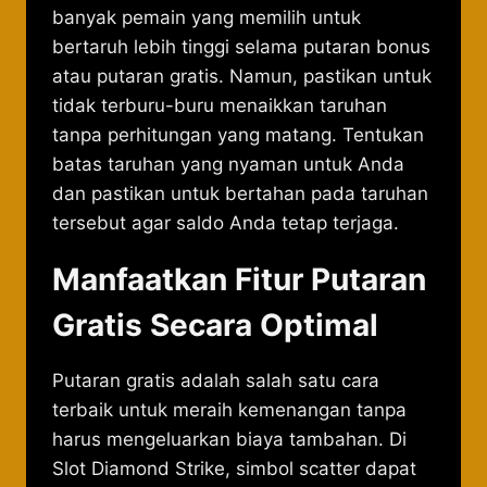
banyak pemain yang memilih untuk
bertaruh lebih tinggi selama putaran bonus
atau putaran gratis. Namun, pastikan untuk
tidak terburu-buru menaikkan taruhan
tanpa perhitungan yang matang. Tentukan
batas taruhan yang nyaman untuk Anda
dan pastikan untuk bertahan pada taruhan
tersebut agar saldo Anda tetap terjaga.
Manfaatkan Fitur Putaran
Gratis Secara Optimal
Putaran gratis adalah salah satu cara
terbaik untuk meraih kemenangan tanpa
harus mengeluarkan biaya tambahan. Di
Slot Diamond Strike, simbol scatter dapat