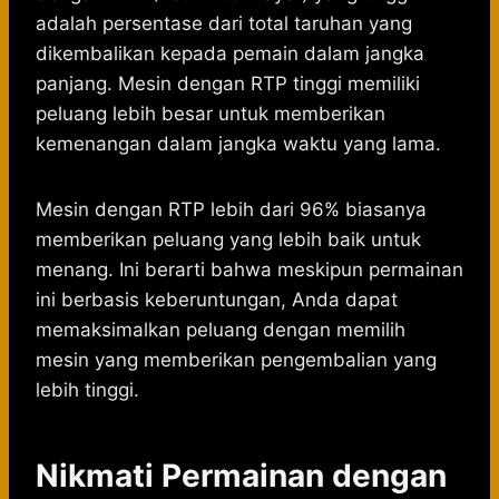
adalah persentase dari total taruhan yang
dikembalikan kepada pemain dalam jangka
panjang. Mesin dengan RTP tinggi memiliki
peluang lebih besar untuk memberikan
kemenangan dalam jangka waktu yang lama.
Mesin dengan RTP lebih dari 96% biasanya
memberikan peluang yang lebih baik untuk
menang. Ini berarti bahwa meskipun permainan
ini berbasis keberuntungan, Anda dapat
memaksimalkan peluang dengan memilih
mesin yang memberikan pengembalian yang
lebih tinggi.
Nikmati Permainan dengan