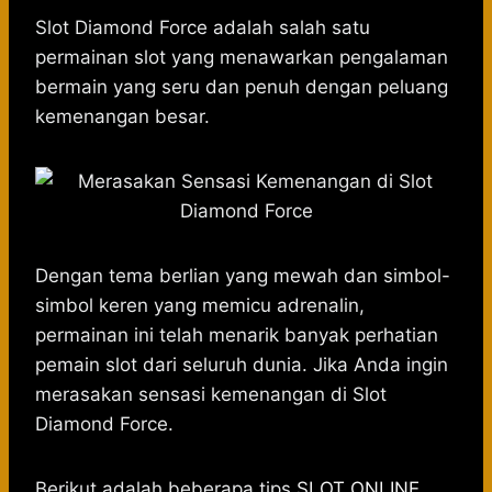
h
a
e
e
k
i
a
c
s
l
y
n
Slot Diamond Force adalah salah satu
t
e
s
e
p
e
permainan slot yang menawarkan pengalaman
s
b
e
g
e
bermain yang seru dan penuh dengan peluang
A
o
n
r
kemenangan besar.
p
o
g
a
p
k
e
m
r
Dengan tema berlian yang mewah dan simbol-
simbol keren yang memicu adrenalin,
permainan ini telah menarik banyak perhatian
pemain slot dari seluruh dunia. Jika Anda ingin
merasakan sensasi kemenangan di Slot
Diamond Force.
Berikut adalah beberapa tips
SLOT ONLINE