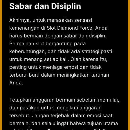
Sabar dan Disiplin
Akhirnya, untuk merasakan sensasi
kemenangan di Slot Diamond Force, Anda
harus bermain dengan sabar dan disiplin.
Permainan slot bergantung pada
keberuntungan, dan tidak ada strategi pasti
untuk menang setiap kali. Oleh karena itu,
penting untuk menjaga emosi dan tidak
terburu-buru dalam meningkatkan taruhan
Anda.
Tetapkan anggaran bermain sebelum memulai,
dan pastikan untuk mengikuti anggaran
tersebut. Jangan terjebak dalam emosi saat
bermain, dan selalu ingat bahwa tujuan utama