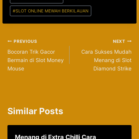
#
SLOT ONLINE MEWAH BERKILAUAN
Post
PREVIOUS
NEXT
Bocoran Trik Gacor
Cara Sukses Mudah
navigation
Bermain di Slot Money
Menang di Slot
Mouse
Diamond Strike
Similar Posts
Menang di Extra Chilli Cara