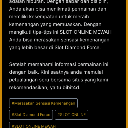
adalah hiburan. Dengan sabar dan disiplin,
Anda akan bisa menikmati permainan dan
memiliki kesempatan untuk meraih
kemenangan yang memuaskan. Dengan
mengikuti tips-tips ini
SLOT ONLINE MEWAH
Anda bisa merasakan sensasi kemenangan
yang lebih besar di Slot Diamond Force.
Setelah memahami informasi permainan ini
dengan baik. Kini saatnya anda memulai
petualangan seru bersama situs yang kami
rekomendasikan, yaitu
bibit4d
.
Post
#
Merasakan Sensasi Kemenangan
Tags:
#
Slot Diamond Force
#
SLOT ONLINE
#
SLOT ONLINE MEWAH