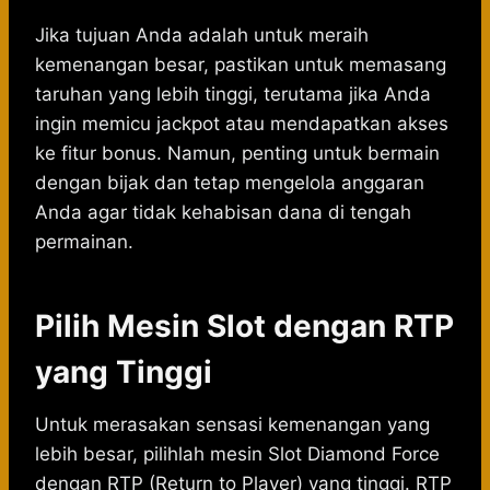
Jika tujuan Anda adalah untuk meraih
kemenangan besar, pastikan untuk memasang
taruhan yang lebih tinggi, terutama jika Anda
ingin memicu jackpot atau mendapatkan akses
ke fitur bonus. Namun, penting untuk bermain
dengan bijak dan tetap mengelola anggaran
Anda agar tidak kehabisan dana di tengah
permainan.
Pilih Mesin Slot dengan RTP
yang Tinggi
Untuk merasakan sensasi kemenangan yang
lebih besar, pilihlah mesin Slot Diamond Force
dengan RTP (Return to Player) yang tinggi. RTP