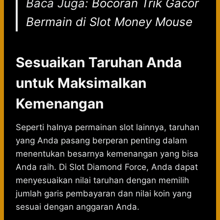
Baca Juga:
Bocoran Trik Gacor
Bermain di Slot Money Mouse
Sesuaikan Taruhan Anda
untuk Maksimalkan
Kemenangan
Seperti halnya permainan slot lainnya, taruhan
yang Anda pasang berperan penting dalam
menentukan besarnya kemenangan yang bisa
Anda raih. Di Slot Diamond Force, Anda dapat
menyesuaikan nilai taruhan dengan memilih
jumlah garis pembayaran dan nilai koin yang
sesuai dengan anggaran Anda.