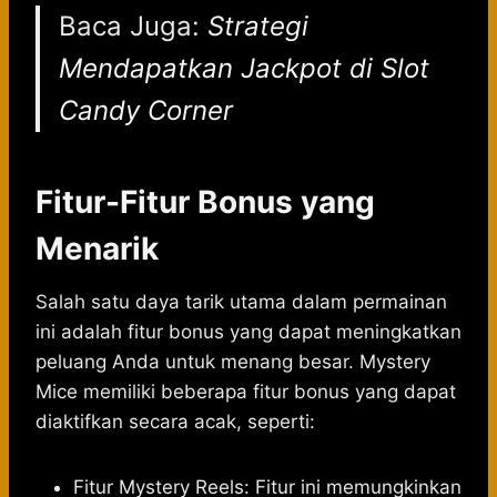
Baca Juga:
Strategi
Mendapatkan Jackpot di Slot
Candy Corner
Fitur-Fitur Bonus yang
Menarik
Salah satu daya tarik utama dalam permainan
ini adalah fitur bonus yang dapat meningkatkan
peluang Anda untuk menang besar. Mystery
Mice memiliki beberapa fitur bonus yang dapat
diaktifkan secara acak, seperti:
Fitur Mystery Reels: Fitur ini memungkinkan