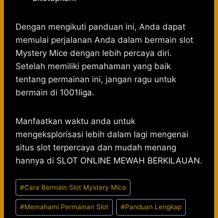
Dengan mengikuti panduan ini, Anda dapat
memulai perjalanan Anda dalam bermain slot
Mystery Mice dengan lebih percaya diri.
Setelah memiliki pemahaman yang baik
tentang permainan ini, jangan ragu untuk
bermain di
1001liga
.
Manfaatkan waktu anda untuk
mengeksplorisasi lebih dalam lagi mengenai
situs slot terpercaya dan mudah menang
hannya di
SLOT ONLINE MEWAH BERKILAUAN
.
Post
#
Cara Bermain Slot Mystery Mice
Tags:
#
Memahami Permainan Slot
#
Panduan Lengkap