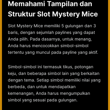
Memahami Tampilan dan
Struktur Slot Mystery Mice
Slot Mystery Mice memiliki 5 gulungan dan 3
baris, dengan sejumlah paylines yang dapat
Anda pilih. Pada dasarnya, untuk menang,
Anda harus mencocokkan simbol-simbol
tertentu yang muncul pada payline yang aktif.
Simbol-simbol ini termasuk tikus, potongan
keju, dan beberapa simbol lain yang berkaitan
dengan tema. Setiap simbol memiliki nilai yang
berbeda, dan untuk mendapatkan
kemenangan, Anda harus mengumpulkan
simbol yang sesuai pada gulungan.