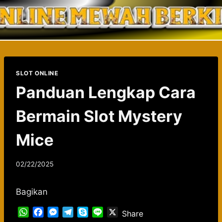
Skip
to
content
SLOT ONLINE
Panduan Lengkap Cara
Bermain Slot Mystery
Mice
02/22/2025
Bagikan
W
F
M
T
S
L
X
Share