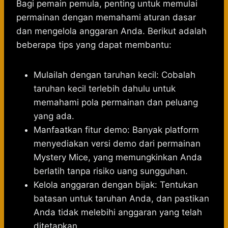
Bagi pemain pemula, penting untuk memulai
permainan dengan memahami aturan dasar
dan mengelola anggaran Anda. Berikut adalah
beberapa tips yang dapat membantu:
Mulailah dengan taruhan kecil: Cobalah
taruhan kecil terlebih dahulu untuk
memahami pola permainan dan peluang
yang ada.
Manfaatkan fitur demo: Banyak platform
menyediakan versi demo dari permainan
Mystery Mice, yang memungkinkan Anda
berlatih tanpa risiko uang sungguhan.
Kelola anggaran dengan bijak: Tentukan
batasan untuk taruhan Anda, dan pastikan
Anda tidak melebihi anggaran yang telah
ditetapkan.