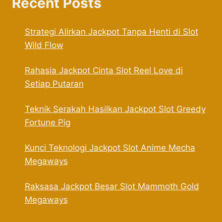
Recent Posts
Strategi Alirkan Jackpot Tanpa Henti di Slot
Wild Flow
Rahasia Jackpot Cinta Slot Reel Love di
Setiap Putaran
Teknik Serakah Hasilkan Jackpot Slot Greedy
Fortune Pig
Kunci Teknologi Jackpot Slot Anime Mecha
Megaways
Raksasa Jackpot Besar Slot Mammoth Gold
Megaways