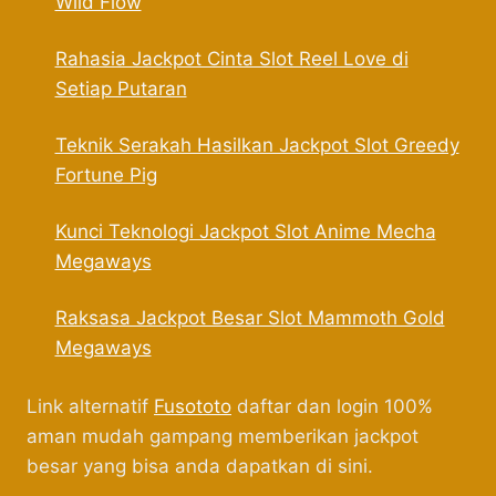
Wild Flow
Rahasia Jackpot Cinta Slot Reel Love di
Setiap Putaran
Teknik Serakah Hasilkan Jackpot Slot Greedy
Fortune Pig
Kunci Teknologi Jackpot Slot Anime Mecha
Megaways
Raksasa Jackpot Besar Slot Mammoth Gold
Megaways
Link alternatif
Fusototo
daftar dan login 100%
aman mudah gampang memberikan jackpot
besar yang bisa anda dapatkan di sini.