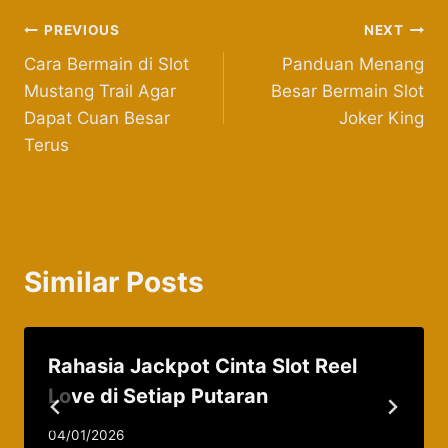
Post
PREVIOUS
NEXT
Cara Bermain di Slot
Panduan Menang
navigation
Mustang Trail Agar
Besar Bermain Slot
Dapat Cuan Besar
Joker King
Terus
Similar Posts
Rahasia Jackpot Cinta Slot Reel
Love di Setiap Putaran
04/01/2026