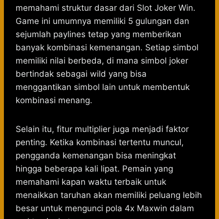
memahami struktur dasar dari Slot Joker Win.
Game ini umumnya memiliki 5 gulungan dan
sejumlah paylines tetap yang memberikan
banyak kombinasi kemenangan. Setiap simbol
memiliki nilai berbeda, di mana simbol joker
bertindak sebagai wild yang bisa
menggantikan simbol lain untuk membentuk
kombinasi menang.
Selain itu, fitur multiplier juga menjadi faktor
penting. Ketika kombinasi tertentu muncul,
pengganda kemenangan bisa meningkat
hingga beberapa kali lipat. Pemain yang
memahami kapan waktu terbaik untuk
menaikkan taruhan akan memiliki peluang lebih
besar untuk mengunci pola 4x Maxwin dalam