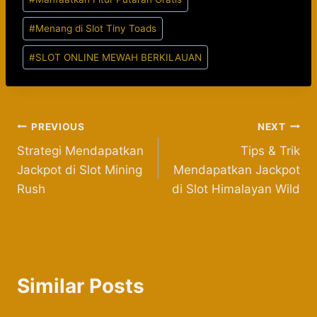
#
Menang di Slot Tiny Toads
#
SLOT ONLINE MEWAH BERKILAUAN
Post
PREVIOUS
NEXT
Strategi Mendapatkan
Tips & Trik
navigation
Jackpot di Slot Mining
Mendapatkan Jackpot
Rush
di Slot Himalayan Wild
Similar Posts