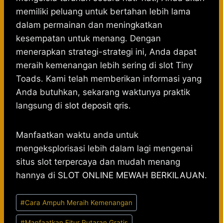
memiliki peluang untuk bertahan lebih lama
dalam permainan dan meningkatkan
kesempatan untuk menang. Dengan
menerapkan strategi-strategi ini, Anda dapat
meraih kemenangan lebih sering di slot Tiny
Toads. Kami telah memberikan informasi yang
Anda butuhkan, sekarang waktunya praktik
langsung di
slot deposit qris
.
Manfaatkan waktu anda untuk
mengeksplorisasi lebih dalam lagi mengenai
situs slot terpercaya dan mudah menang
hannya di
SLOT ONLINE MEWAH BERKILAUAN
.
Post
#
Cara Ampuh Meraih Kemenangan
Tags:
#
Manfaatkan Fitur Putaran Gratis