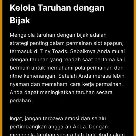
Kelola Taruhan dengan
Bijak
Mengelola taruhan dengan bijak adalah
strategi penting dalam permainan slot apapun,
termasuk di Tiny Toads. Sebaiknya Anda mulai
dengan taruhan yang rendah saat pertama kali
bermain untuk memahami pola permainan dan
ritme kemenangan. Setelah Anda merasa lebih
nyaman dan memahami cara kerja permainan,
Anda dapat meningkatkan taruhan secara
perlahan.
Ingat, jangan terbawa emosi dan selalu
pertimbangkan anggaran Anda. Dengan
mengelola taruhan secara hati-hati, Anda akan