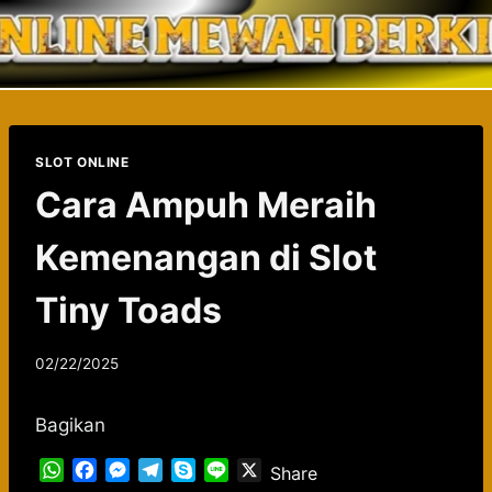
Skip
to
content
SLOT ONLINE
Cara Ampuh Meraih
Kemenangan di Slot
Tiny Toads
02/22/2025
Bagikan
W
F
M
T
S
L
X
Share