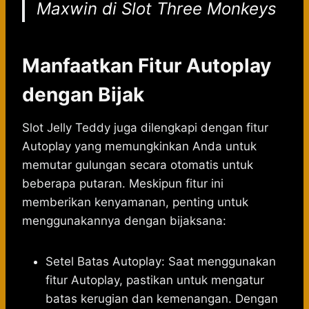
Maxwin di Slot Three Monkeys
Manfaatkan Fitur Autoplay
dengan Bijak
Slot Jelly Teddy juga dilengkapi dengan fitur
Autoplay yang memungkinkan Anda untuk
memutar gulungan secara otomatis untuk
beberapa putaran. Meskipun fitur ini
memberikan kenyamanan, penting untuk
menggunakannya dengan bijaksana:
Setel Batas Autoplay: Saat menggunakan
fitur Autoplay, pastikan untuk mengatur
batas kerugian dan kemenangan. Dengan