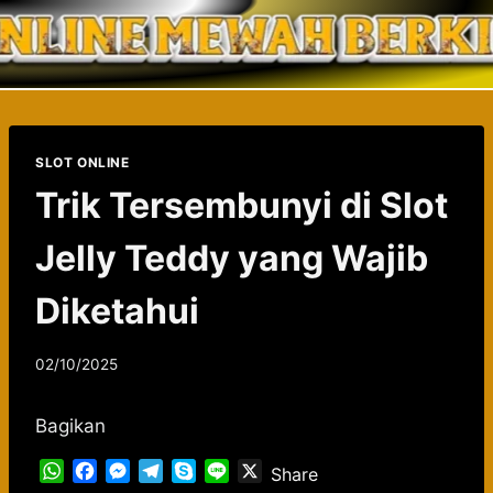
Skip
to
content
SLOT ONLINE
Trik Tersembunyi di Slot
Jelly Teddy yang Wajib
Diketahui
02/10/2025
Bagikan
W
F
M
T
S
L
X
Share