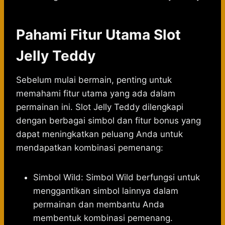
Pahami Fitur Utama Slot
Jelly Teddy
Sebelum mulai bermain, penting untuk
memahami fitur utama yang ada dalam
permainan ini. Slot Jelly Teddy dilengkapi
dengan berbagai simbol dan fitur bonus yang
dapat meningkatkan peluang Anda untuk
mendapatkan kombinasi pemenang:
Simbol Wild: Simbol Wild berfungsi untuk
menggantikan simbol lainnya dalam
permainan dan membantu Anda
membentuk kombinasi pemenang.