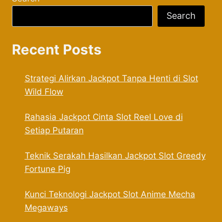
Search
Recent Posts
Strategi Alirkan Jackpot Tanpa Henti di Slot
Wild Flow
Rahasia Jackpot Cinta Slot Reel Love di
Setiap Putaran
Teknik Serakah Hasilkan Jackpot Slot Greedy
Fortune Pig
Kunci Teknologi Jackpot Slot Anime Mecha
Megaways