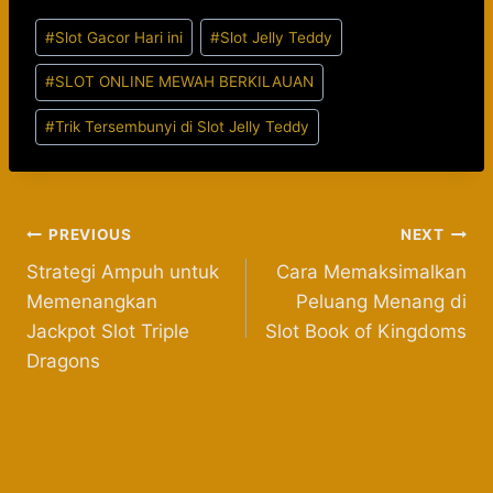
Post
#
Slot Gacor Hari ini
#
Slot Jelly Teddy
Tags:
#
SLOT ONLINE MEWAH BERKILAUAN
#
Trik Tersembunyi di Slot Jelly Teddy
Post
PREVIOUS
NEXT
Strategi Ampuh untuk
Cara Memaksimalkan
navigation
Memenangkan
Peluang Menang di
Jackpot Slot Triple
Slot Book of Kingdoms
Dragons