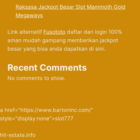
Raksasa Jackpot Besar Slot Mammoth Gold
Megaways
Link alternatif
Fusototo
daftar dan login 100%
aman mudah gampang memberikan jackpot
besar yang bisa anda dapatkan di sini.
Recent Comments
No comments to show.
a href="https://www.bartoninc.com/"
style="display:none">slot777
hit-estate.info