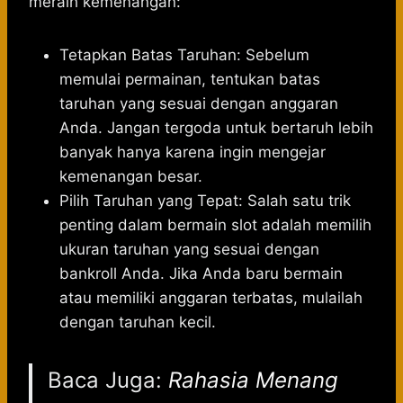
meraih kemenangan:
Tetapkan Batas Taruhan: Sebelum
memulai permainan, tentukan batas
taruhan yang sesuai dengan anggaran
Anda. Jangan tergoda untuk bertaruh lebih
banyak hanya karena ingin mengejar
kemenangan besar.
Pilih Taruhan yang Tepat: Salah satu trik
penting dalam bermain slot adalah memilih
ukuran taruhan yang sesuai dengan
bankroll Anda. Jika Anda baru bermain
atau memiliki anggaran terbatas, mulailah
dengan taruhan kecil.
Baca Juga:
Rahasia Menang