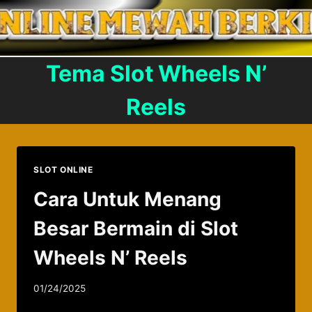
Skip
to
content
Tema Slot Wheels N’
Reels
SLOT ONLINE
Cara Untuk Menang
Besar Bermain di Slot
Wheels N’ Reels
01/24/2025