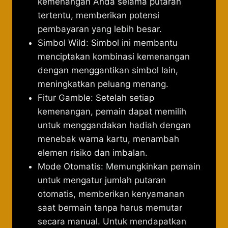
kemenangan Anda selama putaran
tertentu, memberikan potensi
pembayaran yang lebih besar.
Simbol Wild: Simbol ini membantu
menciptakan kombinasi kemenangan
dengan menggantikan simbol lain,
meningkatkan peluang menang.
Fitur Gamble: Setelah setiap
kemenangan, pemain dapat memilih
untuk menggandakan hadiah dengan
menebak warna kartu, menambah
elemen risiko dan imbalan.
Mode Otomatis: Memungkinkan pemain
untuk mengatur jumlah putaran
otomatis, memberikan kenyamanan
saat bermain tanpa harus memutar
secara manual. Untuk mendapatkan