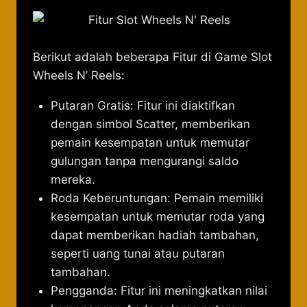
Berikut adalah beberapa Fitur di Game Slot
Wheels N’ Reels:
Putaran Gratis: Fitur ini diaktifkan
dengan simbol Scatter, memberikan
pemain kesempatan untuk memutar
gulungan tanpa mengurangi saldo
mereka.
Roda Keberuntungan: Pemain memiliki
kesempatan untuk memutar roda yang
dapat memberikan hadiah tambahan,
seperti uang tunai atau putaran
tambahan.
Pengganda: Fitur ini meningkatkan nilai