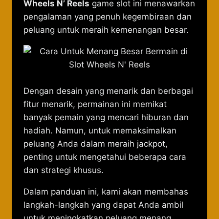
Wheels N’ Reels
game slot ini menawarkan
pengalaman yang penuh kegembiraan dan
peluang untuk meraih kemenangan besar.
Dengan desain yang menarik dan berbagai
fitur menarik, permainan ini memikat
banyak pemain yang mencari hiburan dan
hadiah. Namun, untuk memaksimalkan
peluang Anda dalam meraih jackpot,
penting untuk mengetahui beberapa cara
dan strategi khusus.
Dalam panduan ini, kami akan membahas
langkah-langkah yang dapat Anda ambil
untuk meningkatkan peluang menang