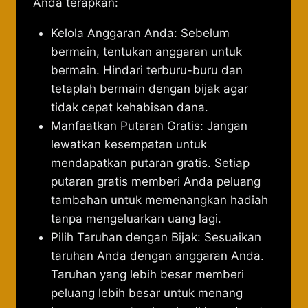
Anda terapkan:
Kelola Anggaran Anda: Sebelum
bermain, tentukan anggaran untuk
bermain. Hindari terburu-buru dan
tetaplah bermain dengan bijak agar
tidak cepat kehabisan dana.
Manfaatkan Putaran Gratis: Jangan
lewatkan kesempatan untuk
mendapatkan putaran gratis. Setiap
putaran gratis memberi Anda peluang
tambahan untuk memenangkan hadiah
tanpa mengeluarkan uang lagi.
Pilih Taruhan dengan Bijak: Sesuaikan
taruhan Anda dengan anggaran Anda.
Taruhan yang lebih besar memberi
peluang lebih besar untuk menang