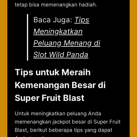
tetap bisa memenangkan hadiah.
Baca Juga:
Tips
Meningkatkan
Peluang Menang di
Slot Wild Panda
Tips untuk Meraih
Kemenangan Besar di
Super Fruit Blast
Untuk meningkatkan peluang Anda
memenangkan jackpot besar di Super Fruit
Blast, berikut beberapa tips yang dapat