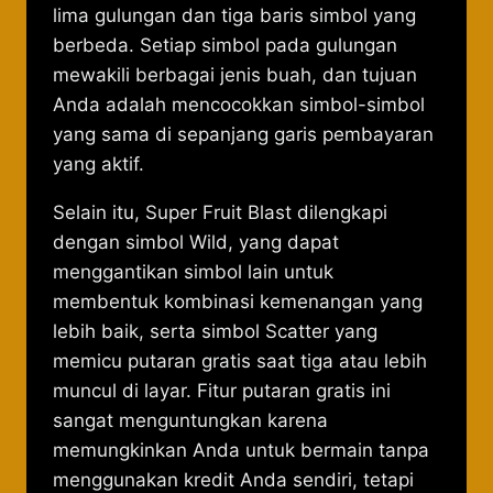
lima gulungan dan tiga baris simbol yang
berbeda. Setiap simbol pada gulungan
mewakili berbagai jenis buah, dan tujuan
Anda adalah mencocokkan simbol-simbol
yang sama di sepanjang garis pembayaran
yang aktif.
Selain itu, Super Fruit Blast dilengkapi
dengan simbol Wild, yang dapat
menggantikan simbol lain untuk
membentuk kombinasi kemenangan yang
lebih baik, serta simbol Scatter yang
memicu putaran gratis saat tiga atau lebih
muncul di layar. Fitur putaran gratis ini
sangat menguntungkan karena
memungkinkan Anda untuk bermain tanpa
menggunakan kredit Anda sendiri, tetapi