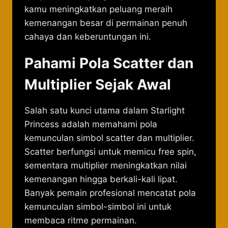
kamu meningkatkan peluang meraih
kemenangan besar di permainan penuh
cahaya dan keberuntungan ini.
Pahami Pola Scatter dan
Multiplier Sejak Awal
Salah satu kunci utama dalam Starlight
Princess adalah memahami pola
kemunculan simbol scatter dan multiplier.
Scatter berfungsi untuk memicu free spin,
sementara multiplier meningkatkan nilai
kemenangan hingga berkali-kali lipat.
Banyak pemain profesional mencatat pola
kemunculan simbol-simbol ini untuk
membaca ritme permainan.