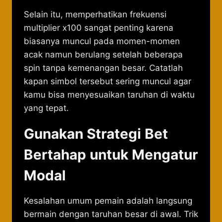
Selain itu, memperhatikan frekuensi
multiplier x100 sangat penting karena
biasanya muncul pada momen-momen
acak namun berulang setelah beberapa
spin tanpa kemenangan besar. Catatlah
kapan simbol tersebut sering muncul agar
kamu bisa menyesuaikan taruhan di waktu
yang tepat.
Gunakan Strategi Bet
Bertahap untuk Mengatur
Modal
Kesalahan umum pemain adalah langsung
bermain dengan taruhan besar di awal. Trik