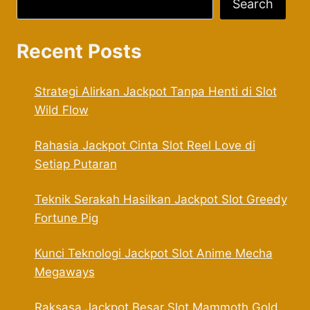
Search
Recent Posts
Strategi Alirkan Jackpot Tanpa Henti di Slot
Wild Flow
Rahasia Jackpot Cinta Slot Reel Love di
Setiap Putaran
Teknik Serakah Hasilkan Jackpot Slot Greedy
Fortune Pig
Kunci Teknologi Jackpot Slot Anime Mecha
Megaways
Raksasa Jackpot Besar Slot Mammoth Gold