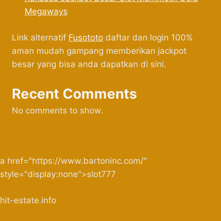
Megaways
Link alternatif
Fusototo
daftar dan login 100%
aman mudah gampang memberikan jackpot
besar yang bisa anda dapatkan di sini.
Recent Comments
No comments to show.
a href="https://www.bartoninc.com/"
style="display:none">slot777
hit-estate.info