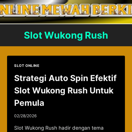
Skip
to
content
Slot Wukong Rush
SLOT ONLINE
Strategi Auto Spin Efektif
Slot Wukong Rush Untuk
Pemula
02/28/2026
Slot Wukong Rush hadir dengan tema