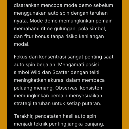
disarankan mencoba mode demo sebelum
menggunakan auto spin dengan taruhan
nyata. Mode demo memungkinkan pemain
memahami ritme gulungan, pola simbol,
dan fitur bonus tanpa risiko kehilangan
modal.
Fokus dan konsentrasi sangat penting saat
auto spin berjalan. Mengamati posisi
simbol Wild dan Scatter dengan teliti
meningkatkan akurasi dalam membaca
peluang menang. Observasi konsisten
memungkinkan pemain menyesuaikan
strategi taruhan untuk setiap putaran.
Terakhir, pencatatan hasil auto spin
menjadi teknik penting jangka panjang.