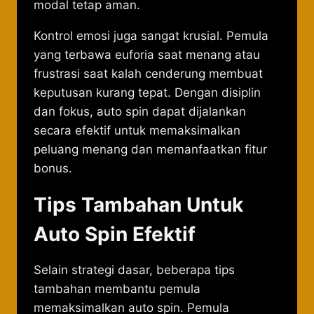
modal tetap aman.
Kontrol emosi juga sangat krusial. Pemula
yang terbawa euforia saat menang atau
frustrasi saat kalah cenderung membuat
keputusan kurang tepat. Dengan disiplin
dan fokus, auto spin dapat dijalankan
secara efektif untuk memaksimalkan
peluang menang dan memanfaatkan fitur
bonus.
Tips Tambahan Untuk
Auto Spin Efektif
Selain strategi dasar, beberapa tips
tambahan membantu pemula
memaksimalkan auto spin. Pemula