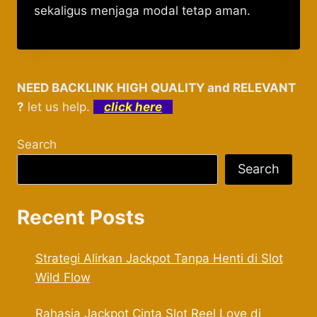
sekaligus menjaga modal tetap aman.
NEED BACKLINK HIGH QUALITY and RELEVANT
?
let us help.
click here
Search
Search
Recent Posts
Strategi Alirkan Jackpot Tanpa Henti di Slot
Wild Flow
Rahasia Jackpot Cinta Slot Reel Love di