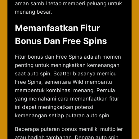
aman sambil tetap memberi peluang untuk
menang besar.
Memanfaatkan Fitur
Bonus Dan Free Spins
Fitur bonus dan Free Spins adalah momen
penting untuk meningkatkan kemenangan
saat auto spin. Scatter biasanya memicu
Free Spins, sementara Wild membantu
membentuk kombinasi menang. Pemula
yang memahami cara memanfaatkan fitur
ini dapat meningkatkan potensi
kemenangan setiap putaran auto spin.
Beberapa putaran bonus memiliki multiplier
atau hadiah tambahan. Dengan auto spin,