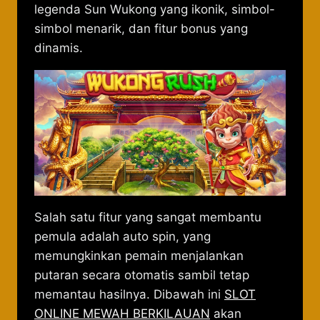
legenda Sun Wukong yang ikonik, simbol-
simbol menarik, dan fitur bonus yang
dinamis.
Salah satu fitur yang sangat membantu
pemula adalah auto spin, yang
memungkinkan pemain menjalankan
putaran secara otomatis sambil tetap
memantau hasilnya. Dibawah ini
SLOT
ONLINE MEWAH BERKILAUAN
akan