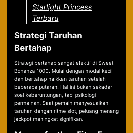
Starlight Princess
Terbaru
Strategi Taruhan
Bertahap
Strategi bertahap sangat efektif di Sweet
Bonanza 1000. Mulai dengan modal kecil
dan bertahap naikkan taruhan setelah
beberapa putaran. Hal ini bukan sekadar
soal keberuntungan, tapi psikologi
permainan. Saat pemain menyesuaikan
taruhan dengan ritme slot, peluang menang
jackpot meningkat signifikan.