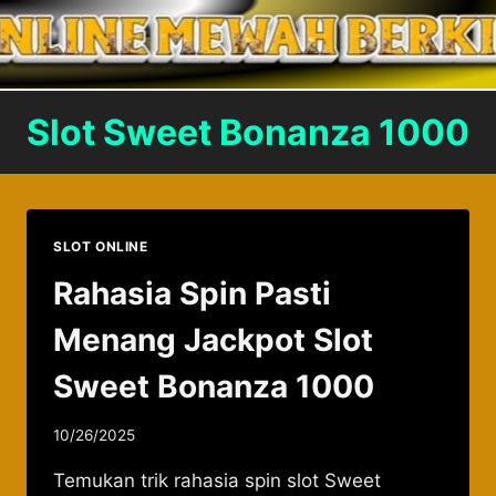
Skip
to
content
Slot Sweet Bonanza 1000
SLOT ONLINE
Rahasia Spin Pasti
Menang Jackpot Slot
Sweet Bonanza 1000
10/26/2025
Temukan trik rahasia spin slot Sweet