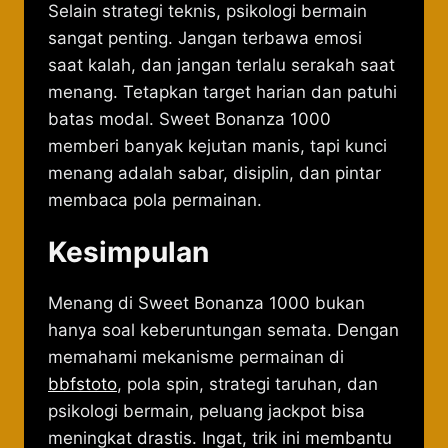
Selain strategi teknis, psikologi bermain
sangat penting. Jangan terbawa emosi
saat kalah, dan jangan terlalu serakah saat
menang. Tetapkan target harian dan patuhi
batas modal. Sweet Bonanza 1000
memberi banyak kejutan manis, tapi kunci
menang adalah sabar, disiplin, dan pintar
membaca pola permainan.
Kesimpulan
Menang di Sweet Bonanza 1000 bukan
hanya soal keberuntungan semata. Dengan
memahami mekanisme permainan di
bbfstoto
, pola spin, strategi taruhan, dan
psikologi bermain, peluang jackpot bisa
meningkat drastis. Ingat, trik ini membantu