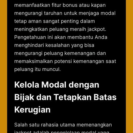
memanfaatkan fitur bonus atau kapan
mengurangi taruhan untuk menjaga modal
tetap aman sangat penting dalam
meningkatkan peluang meraih jackpot.
Pengetahuan ini akan membantu Anda
menghindari kesalahan yang bisa
mengurangi peluang kemenangan dan
memaksimalkan potensi kemenangan saat
peluang itu muncul.
Kelola Modal dengan
Bijak dan Tetapkan Batas
Kerugian
Salah satu rahasia utama memenangkan
jackpot adalah pengelolaan modal yang