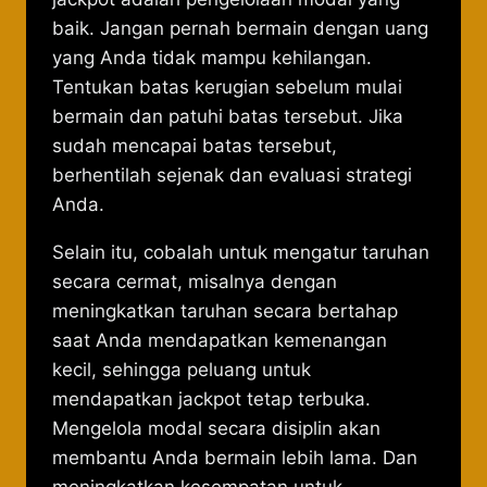
baik. Jangan pernah bermain dengan uang
yang Anda tidak mampu kehilangan.
Tentukan batas kerugian sebelum mulai
bermain dan patuhi batas tersebut. Jika
sudah mencapai batas tersebut,
berhentilah sejenak dan evaluasi strategi
Anda.
Selain itu, cobalah untuk mengatur taruhan
secara cermat, misalnya dengan
meningkatkan taruhan secara bertahap
saat Anda mendapatkan kemenangan
kecil, sehingga peluang untuk
mendapatkan jackpot tetap terbuka.
Mengelola modal secara disiplin akan
membantu Anda bermain lebih lama. Dan