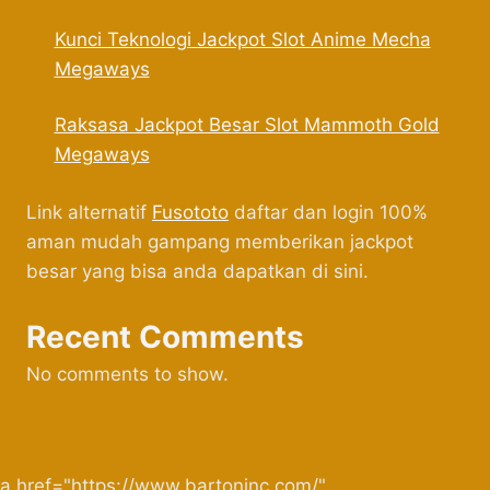
Kunci Teknologi Jackpot Slot Anime Mecha
Megaways
Raksasa Jackpot Besar Slot Mammoth Gold
Megaways
Link alternatif
Fusototo
daftar dan login 100%
aman mudah gampang memberikan jackpot
besar yang bisa anda dapatkan di sini.
Recent Comments
No comments to show.
a href="https://www.bartoninc.com/"