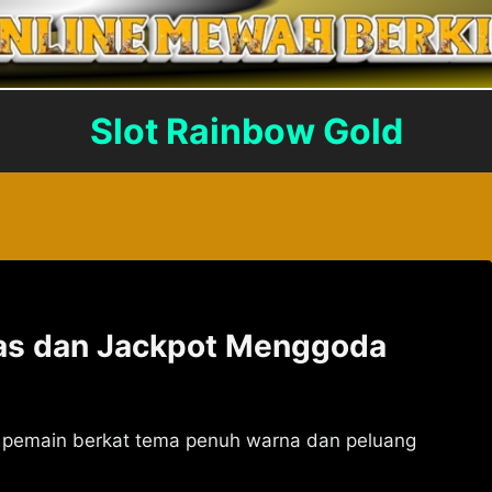
Slot Rainbow Gold
mas dan Jackpot Menggoda
it pemain berkat tema penuh warna dan peluang