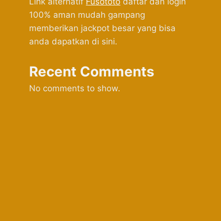
Link alternatif
Fusototo
daftar dan login
100% aman mudah gampang
memberikan jackpot besar yang bisa
anda dapatkan di sini.
Recent Comments
No comments to show.