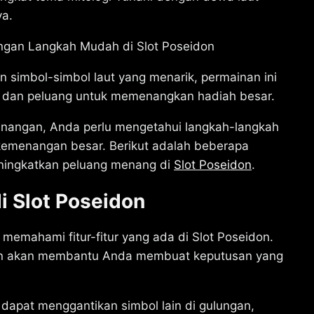
ya.
 simbol-simbol laut yang menarik, permainan ini
dan peluang untuk memenangkan hadiah besar.
angan, Anda perlu mengetahui langkah-langkah
menangan besar. Berikut adalah beberapa
eningkatkan peluang menang di
Slot Poseidon
.
i Slot Poseidon
emahami fitur-fitur yang ada di Slot Poseidon.
n akan membantu Anda membuat keputusan yang
 dapat menggantikan simbol lain di gulungan,