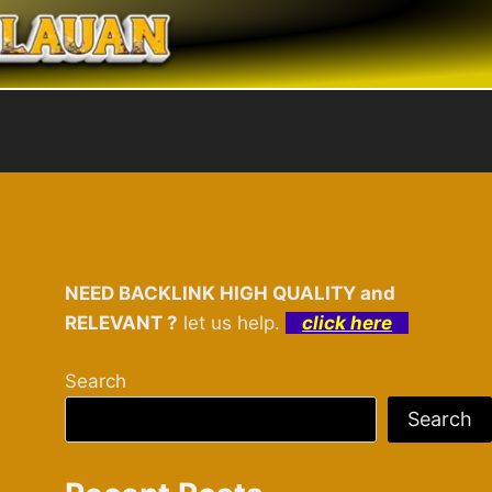
NEED BACKLINK HIGH QUALITY and
RELEVANT ?
let us help.
click here
Search
Search