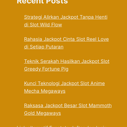
Recent Posts
Strategi Alirkan Jackpot Tanpa Henti
di Slot Wild Flow
Rahasia Jackpot Cinta Slot Reel Love
di Setiap Putaran
Teknik Serakah Hasilkan Jackpot Slot
Greedy Fortune Pig
Kunci Teknologi Jackpot Slot Anime
Mecha Megaways
Raksasa Jackpot Besar Slot Mammoth
Gold Megaways