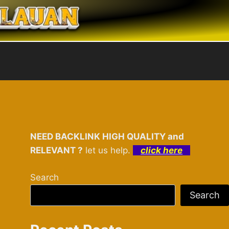
NEED BACKLINK HIGH QUALITY and
RELEVANT ?
let us help.
click here
Search
Search