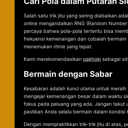
Cari Pola dalam Putaran Sl
Salah satu trik jitu yang sering diabaikan a
online mengandalkan RNG (Random Number 
percaya bahwa pola-pola tertentu bisa memb
frekuensi kemenangan dan cobalah bermain 
menemukan ritme yang tepat.
Kami merekomendasikan
pakhoki
sebagai si
Bermain dengan Sabar
Kesabaran adalah kunci utama untuk meraih j
mengejar kemenangan besar dalam waktu si
fokus pada peluang yang ada. Jangan takut un
pastikan Anda selalu bermain dalam kondisi t
Dengan mempraktikkan trik-trik jitu di atas, 