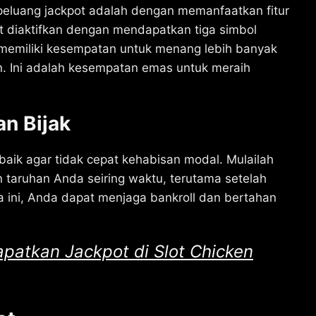
 peluang jackpot adalah dengan memanfaatkan fitur
pat diaktifkan dengan mendapatkan tiga simbol
a memiliki kesempatan untuk menang lebih banyak
. Ini adalah kesempatan emas untuk meraih
n Bijak
 baik agar tidak cepat kehabisan modal. Mulailah
n taruhan Anda seiring waktu, terutama setelah
 ini, Anda dapat menjaga bankroll dan bertahan
patkan Jackpot di Slot Chicken