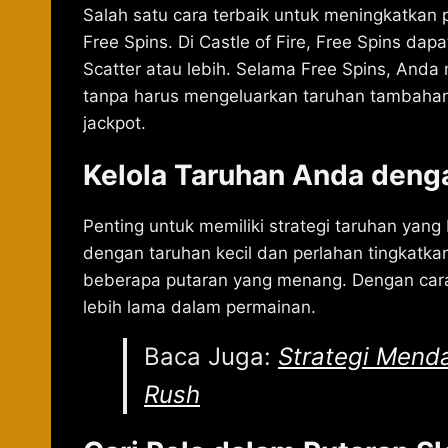
Salah satu cara terbaik untuk meningkatkan
Free Spins. Di Castle of Fire, Free Spins da
Scatter atau lebih. Selama Free Spins, And
tanpa harus mengeluarkan taruhan tambahan
jackpot.
Kelola Taruhan Anda denga
Penting untuk memiliki strategi taruhan yang
dengan taruhan kecil dan perlahan tingkatka
beberapa putaran yang menang. Dengan cara
lebih lama dalam permainan.
Baca Juga:
Strategi Menda
Rush