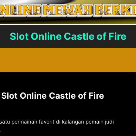
Slot Online Castle of Fire
Slot Online Castle of Fire
h satu permainan favorit di kalangan pemain judi
.