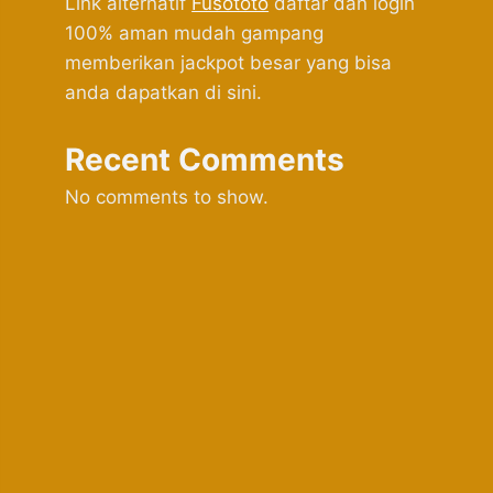
Link alternatif
Fusototo
daftar dan login
100% aman mudah gampang
memberikan jackpot besar yang bisa
anda dapatkan di sini.
Recent Comments
No comments to show.