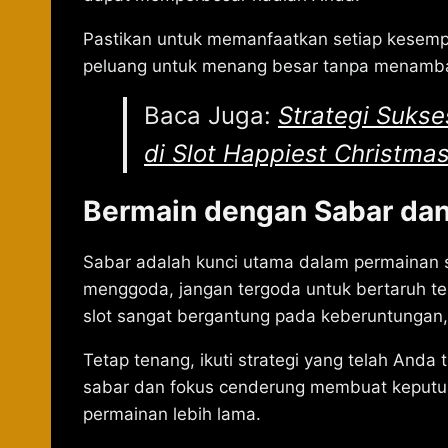
Pastikan untuk memanfaatkan setiap kesempa
peluang untuk menang besar tanpa menambah
Baca Juga:
Strategi Suks
di Slot Happiest Christma
Bermain dengan Sabar dan
Sabar adalah kunci utama dalam permainan 
menggoda, jangan tergoda untuk bertaruh terl
slot sangat bergantung pada keberuntungan, 
Tetap tenang, ikuti strategi yang telah Anda
sabar dan fokus cenderung membuat keputus
permainan lebih lama.