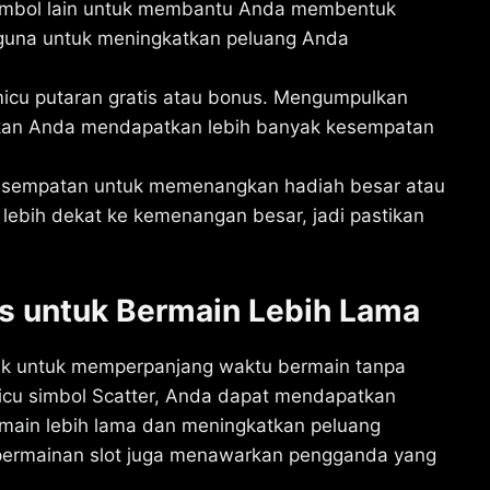
simbol lain untuk membantu Anda membentuk
rguna untuk meningkatkan peluang Anda
micu putaran gratis atau bonus. Mengumpulkan
kan Anda mendapatkan lebih banyak kesempatan
kesempatan untuk memenangkan hadiah besar atau
lebih dekat ke kemenangan besar, jadi pastikan
ns untuk Bermain Lebih Lama
baik untuk memperpanjang waktu bermain tanpa
u simbol Scatter, Anda dapat mendapatkan
main lebih lama dan meningkatkan peluang
permainan slot juga menawarkan pengganda yang