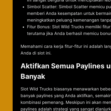
Simbol Scatter: Simbol Scatter memicu puta
memberi Anda kesempatan untuk bermain 
meningkatkan peluang kemenangan tanpa 
Fitur Bonus: Slot Wild Trucks memiliki fi
terutama jika Anda berhasil memicu bonus
Memahami cara kerja fitur-fitur ini adalah
Anda di slot ini.
Aktifkan Semua Paylines 
Banyak
Slot Wild Trucks biasanya menawarkan beber
banyak paylines yang Anda aktifkan, semak
kombinasi pemenang. Meskipun ini akan men
paylines adalah strategi yang sangat dianj