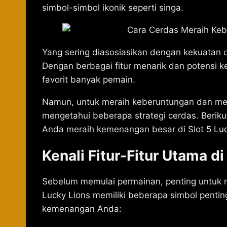
simbol-simbol ikonik seperti singa.
Yang sering diasosiasikan dengan kekuatan
Dengan berbagai fitur menarik dan potensi 
favorit banyak pemain.
Namun, untuk meraih keberuntungan dan me
mengetahui beberapa strategi cerdas. Berik
Anda meraih kemenangan besar di Slot
5 Lu
Kenali Fitur-Fitur Utama di
Sebelum memulai permainan, penting untuk m
Lucky Lions memiliki beberapa simbol pentin
kemenangan Anda: