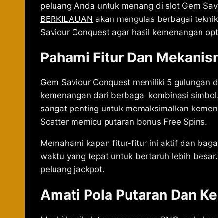
peluang Anda untuk menang di slot Gem Savi
BERKILAUAN
akan mengulas berbagai teknik 
Saviour Conquest agar hasil kemenangan opt
Pahami Fitur Dan Mekanis
Gem Saviour Conquest memiliki 5 gulungan
kemenangan dari berbagai kombinasi simbol. F
sangat penting untuk memaksimalkan kemena
Scatter memicu putaran bonus Free Spins.
Memahami kapan fitur-fitur ini aktif dan b
waktu yang tepat untuk bertaruh lebih besar
peluang jackpot.
Amati Pola Putaran Dan 