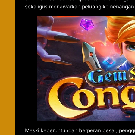
sekaligus menawarkan peluang kemenangan 
Meski keberuntungan berperan besar, penggu