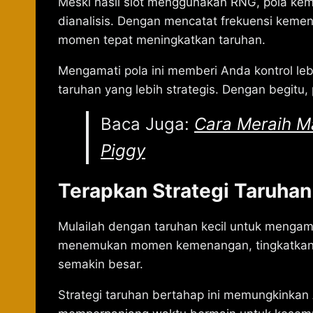
Meski hasil slot menggunakan RNG, pola ke
dianalisis. Dengan mencatat frekuensi kemen
momen tepat meningkatkan taruhan.
Mengamati pola ini memberi Anda kontrol l
taruhan yang lebih strategis. Dengan begitu
Baca Juga:
Cara Meraih Ma
Piggy
Terapkan Strategi Taruhan
Mulailah dengan taruhan kecil untuk mengama
menemukan momen kemenangan, tingkatkan t
semakin besar.
Strategi taruhan bertahap ini memungkinkan