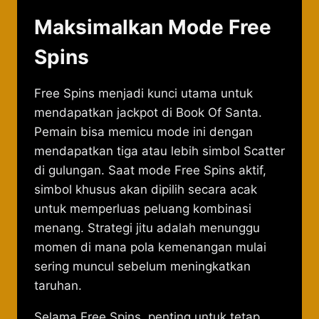
Maksimalkan Mode Free
Spins
Free Spins menjadi kunci utama untuk
mendapatkan jackpot di Book Of Santa.
Pemain bisa memicu mode ini dengan
mendapatkan tiga atau lebih simbol Scatter
di gulungan. Saat mode Free Spins aktif,
simbol khusus akan dipilih secara acak
untuk memperluas peluang kombinasi
menang. Strategi jitu adalah menunggu
momen di mana pola kemenangan mulai
sering muncul sebelum meningkatkan
taruhan.
Selama Free Spins, penting untuk tetap