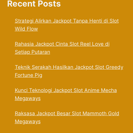
Recent Posts
Strategi Alirkan Jackpot Tanpa Henti di Slot
Wild Flow
Rahasia Jackpot Cinta Slot Reel Love di
Setiap Putaran
Teknik Serakah Hasilkan Jackpot Slot Greedy
Fortune Pig
Kunci Teknologi Jackpot Slot Anime Mecha
Megaways
Raksasa Jackpot Besar Slot Mammoth Gold
Megaways