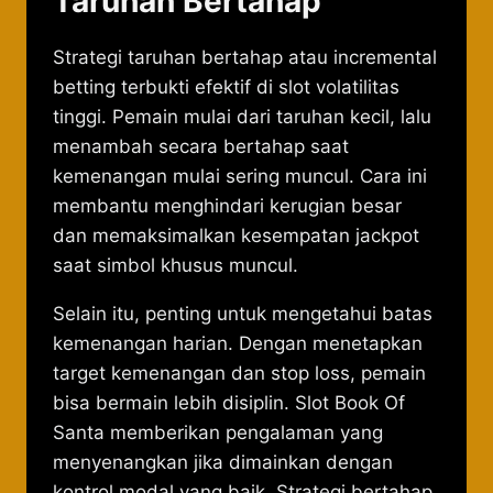
Taruhan Bertahap
Strategi taruhan bertahap atau incremental
betting terbukti efektif di slot volatilitas
tinggi. Pemain mulai dari taruhan kecil, lalu
menambah secara bertahap saat
kemenangan mulai sering muncul. Cara ini
membantu menghindari kerugian besar
dan memaksimalkan kesempatan jackpot
saat simbol khusus muncul.
Selain itu, penting untuk mengetahui batas
kemenangan harian. Dengan menetapkan
target kemenangan dan stop loss, pemain
bisa bermain lebih disiplin. Slot Book Of
Santa memberikan pengalaman yang
menyenangkan jika dimainkan dengan
kontrol modal yang baik. Strategi bertahap