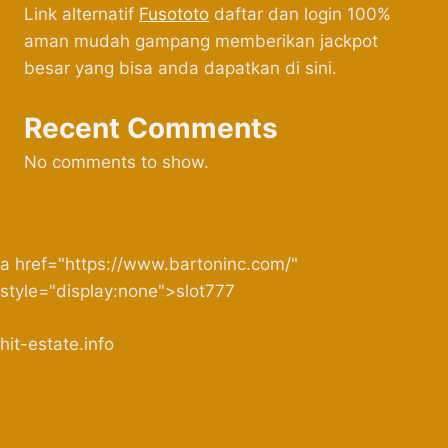
Link alternatif
Fusototo
daftar dan login 100%
aman mudah gampang memberikan jackpot
besar yang bisa anda dapatkan di sini.
Recent Comments
No comments to show.
a href="https://www.bartoninc.com/"
style="display:none">slot777
hit-estate.info