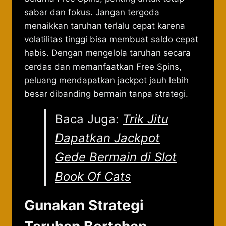
sabar dan fokus. Jangan tergoda
menaikkan taruhan terlalu cepat karena
volatilitas tinggi bisa membuat saldo cepat
habis. Dengan mengelola taruhan secara
cerdas dan memanfaatkan Free Spins,
peluang mendapatkan jackpot jauh lebih
besar dibanding bermain tanpa strategi.
Baca Juga:
Trik Jitu
Dapatkan Jackpot
Gede Bermain di Slot
Book Of Cats
Gunakan Strategi