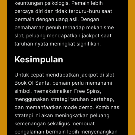
keuntungan psikologis. Pemain lebih
percaya diri dan tidak terburu-buru saat
bermain dengan uang asli. Dengan
pemahaman penuh terhadap mekanisme
slot, peluang mendapatkan jackpot saat
taruhan nyata meningkat signifikan.
Kesimpulan
Untuk cepat mendapatkan jackpot di slot
Book Of Santa, pemain perlu memahami
simbol, memaksimalkan Free Spins,
menggunakan strategi taruhan bertahap,
dan memanfaatkan mode demo. Kombinasi
strategi ini akan meningkatkan peluang
kemenangan sekaligus membuat
pengalaman bermain lebih menyenangkan