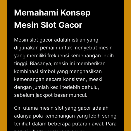
Memahami Konsep
Mesin Slot Gacor
Mesin slot gacor adalah istilah yang
digunakan pemain untuk menyebut mesin
yang memiliki frekuensi kemenangan lebih
tinggi. Biasanya, mesin ini memberikan
kombinasi simbol yang menghasilkan
kemenangan secara konsisten, meski
dengan jumlah kecil terlebih dahulu,
sebelum jackpot besar muncul.
Ciri utama mesin slot yang gacor adalah
adanya pola kemenangan yang lebih sering
terlihat dalam beberapa putaran awal. Para