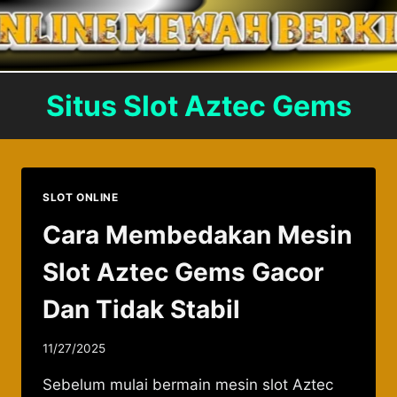
Skip
to
content
Situs Slot Aztec Gems
SLOT ONLINE
Cara Membedakan Mesin
Slot Aztec Gems Gacor
Dan Tidak Stabil
11/27/2025
Sebelum mulai bermain mesin slot Aztec