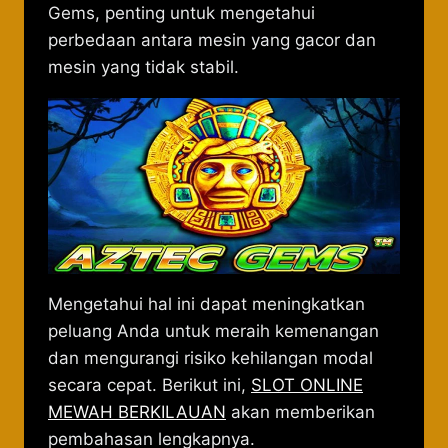
Gems, penting untuk mengetahui
perbedaan antara mesin yang gacor dan
mesin yang tidak stabil.
Mengetahui hal ini dapat meningkatkan
peluang Anda untuk meraih kemenangan
dan mengurangi risiko kehilangan modal
secara cepat. Berikut ini,
SLOT ONLINE
MEWAH BERKILAUAN
akan memberikan
pembahasan lengkapnya.