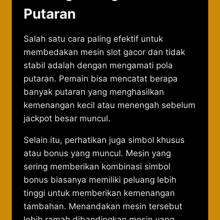
Putaran
Salah satu cara paling efektif untuk
membedakan mesin slot gacor dan tidak
stabil adalah dengan mengamati pola
putaran. Pemain bisa mencatat berapa
banyak putaran yang menghasilkan
kemenangan kecil atau menengah sebelum
jackpot besar muncul.
Selain itu, perhatikan juga simbol khusus
atau bonus yang muncul. Mesin yang
sering memberikan kombinasi simbol
bonus biasanya memiliki peluang lebih
tinggi untuk memberikan kemenangan
tambahan. Menandakan mesin tersebut
lebih ramah dibandingkan mesin yang