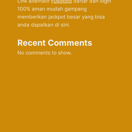
Link alternatif
Fusototo
daftar dan login
100% aman mudah gampang
memberikan jackpot besar yang bisa
anda dapatkan di sini.
Recent Comments
No comments to show.