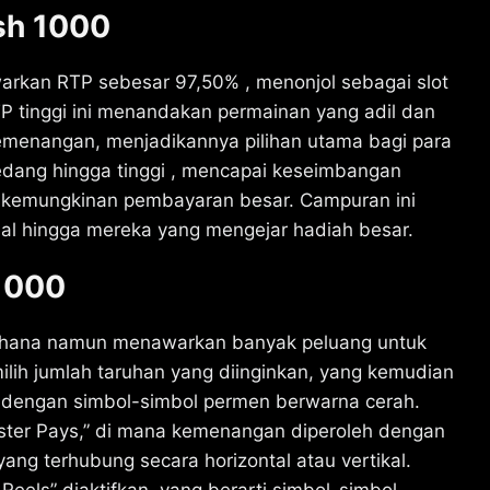
ush 1000
arkan RTP sebesar 97,50% , menonjol sebagai slot
P tinggi ini menandakan permainan yang adil dan
kemenangan, menjadikannya pilihan utama bagi para
 sedang hingga tinggi , mencapai keseimbangan
 kemungkinan pembayaran besar. Campuran ini
ual hingga mereka yang mengejar hadiah besar.
1000
rhana namun menawarkan banyak peluang untuk
ih jumlah taruhan yang diinginkan, yang kemudian
 dengan simbol-simbol permen berwarna cerah.
ter Pays,” di mana kemenangan diperoleh dengan
g terhubung secara horizontal atau vertikal.
Reels” diaktifkan, yang berarti simbol-simbol