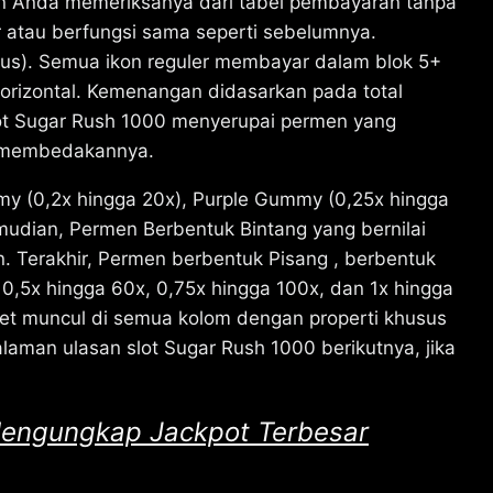
an Anda memeriksanya dari tabel pembayaran tanpa
atau berfungsi sama seperti sebelumnya.
sus). Semua ikon reguler membayar dalam blok 5+
 horizontal. Kemenangan didasarkan pada total
slot Sugar Rush 1000 menyerupai permen yang
 membedakannya.
 (0,2x hingga 20x), Purple Gummy (0,25x hingga
udian, Permen Berbentuk Bintang yang bernilai
n. Terakhir, Permen berbentuk Pisang , berbentuk
0,5x hingga 60x, 0,75x hingga 100x, dan 1x hingga
ket muncul di semua kolom dengan properti khusus
laman ulasan slot Sugar Rush 1000 berikutnya, jika
Mengungkap Jackpot Terbesar