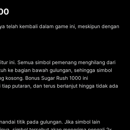
000
umnya telah kembali dalam game ini, meskipun dengan
fitur ini. Semua simbol pemenang menghilang dari
jatuh ke bagian bawah gulungan, sehingga simbol
ng kosong. Bonus Sugar Rush 1000 ini
ap putaran, dan terus berlanjut hingga tidak ada
dai titik pada gulungan. Jika simbol lain
linya, simbol tersebut akan menerima pengali 2x.