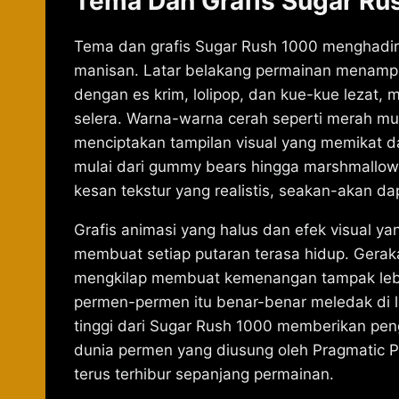
Tema Dan Grafis Sugar Ru
Tema dan grafis Sugar Rush 1000 menghadir
manisan. Latar belakang permainan menampi
dengan es krim, lolipop, dan kue-kue lezat
selera. Warna-warna cerah seperti merah mu
menciptakan tampilan visual yang memikat 
mulai dari gummy bears hingga marshmallow,
kesan tekstur yang realistis, seakan-akan d
Grafis animasi yang halus dan efek visual y
membuat setiap putaran terasa hidup. Gera
mengkilap membuat kemenangan tampak lebih
permen-permen itu benar-benar meledak di l
tinggi dari Sugar Rush 1000 memberikan pen
dunia permen yang diusung oleh Pragmatic Pl
terus terhibur sepanjang permainan.