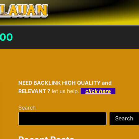
000
NEED BACKLINK HIGH QUALITY and
RELEVANT ?
let us help.
click here
Search
Search