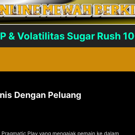
P & Volatilitas Sugar Rush 1
anis Dengan Peluang
i Pragmatic Play yang mengajak pemain ke dalam