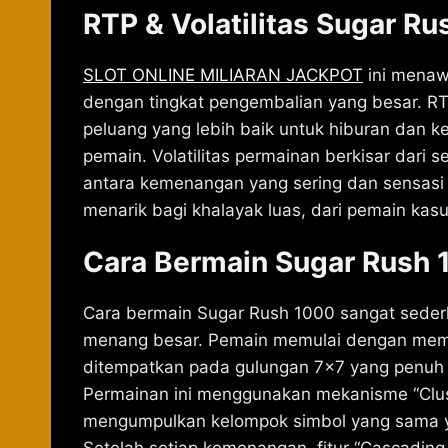
RTP & Volatilitas Sugar R
SLOT ONLINE MILIARAN JACKPOT
ini menaw
dengan tingkat pengembalian yang besar. RT
peluang yang lebih baik untuk hiburan dan 
pemain. Volatilitas permainan berkisar dari
antara kemenangan yang sering dan sensasi
menarik bagi khalayak luas, dari pemain kas
Cara Bermain Sugar Rush 
Cara bermain Sugar Rush 1000 sangat sede
menang besar. Pemain memulai dengan memil
ditempatkan pada gulungan 7×7 yang penuh
Permainan ini menggunakan mekanisme “Clus
mengumpulkan kelompok simbol yang sama yan
Setelah setiap kemenangan, fitur “Cascading 