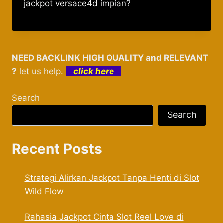
jackpot
versace4d
impian?
NEED BACKLINK HIGH QUALITY and RELEVANT
?
let us help.
click here
Search
Search
Recent Posts
Strategi Alirkan Jackpot Tanpa Henti di Slot
Wild Flow
Rahasia Jackpot Cinta Slot Reel Love di