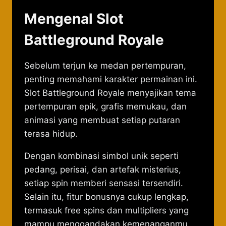
Mengenal Slot
Battleground Royale
Sebelum terjun ke medan pertempuran,
penting memahami karakter permainan ini.
Slot Battleground Royale menyajikan tema
pertempuran epik, grafis memukau, dan
animasi yang membuat setiap putaran
terasa hidup.
Dengan kombinasi simbol unik seperti
pedang, perisai, dan artefak misterius,
setiap spin memberi sensasi tersendiri.
Selain itu, fitur bonusnya cukup lengkap,
termasuk free spins dan multipliers yang
mampu menggandakan kemenanganmu