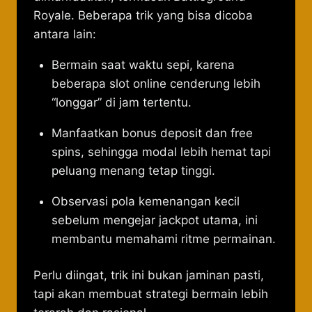
Royale. Beberapa trik yang bisa dicoba
antara lain:
Bermain saat waktu sepi, karena
beberapa slot online cenderung lebih
“longgar” di jam tertentu.
Manfaatkan bonus deposit dan free
spins, sehingga modal lebih hemat tapi
peluang menang tetap tinggi.
Observasi pola kemenangan kecil
sebelum mengejar jackpot utama, ini
membantu memahami ritme permainan.
Perlu diingat, trik ini bukan jaminan pasti,
tapi akan membuat strategi bermain lebih