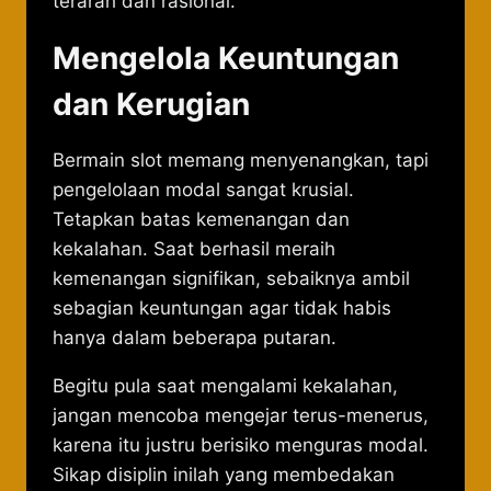
terarah dan rasional.
Mengelola Keuntungan
dan Kerugian
Bermain slot memang menyenangkan, tapi
pengelolaan modal sangat krusial.
Tetapkan batas kemenangan dan
kekalahan. Saat berhasil meraih
kemenangan signifikan, sebaiknya ambil
sebagian keuntungan agar tidak habis
hanya dalam beberapa putaran.
Begitu pula saat mengalami kekalahan,
jangan mencoba mengejar terus-menerus,
karena itu justru berisiko menguras modal.
Sikap disiplin inilah yang membedakan