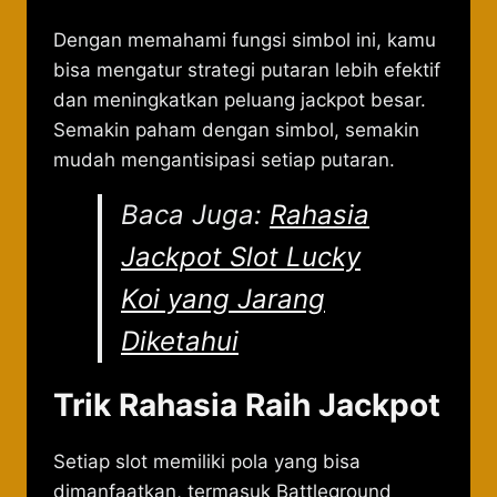
Dengan memahami fungsi simbol ini, kamu
bisa mengatur strategi putaran lebih efektif
dan meningkatkan peluang jackpot besar.
Semakin paham dengan simbol, semakin
mudah mengantisipasi setiap putaran.
Baca Juga:
Rahasia
Jackpot Slot Lucky
Koi yang Jarang
Diketahui
Trik Rahasia Raih Jackpot
Setiap slot memiliki pola yang bisa
dimanfaatkan, termasuk Battleground