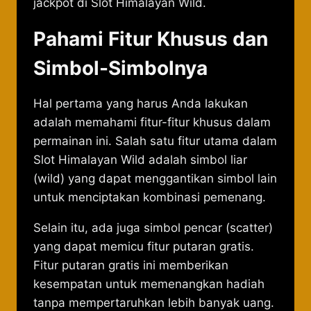
jackpot di Slot Himalayan Wild.
Pahami Fitur Khusus dan
Simbol-Simbolnya
Hal pertama yang harus Anda lakukan
adalah memahami fitur-fitur khusus dalam
permainan ini. Salah satu fitur utama dalam
Slot Himalayan Wild adalah simbol liar
(wild) yang dapat menggantikan simbol lain
untuk menciptakan kombinasi pemenang.
Selain itu, ada juga simbol pencar (scatter)
yang dapat memicu fitur putaran gratis.
Fitur putaran gratis ini memberikan
kesempatan untuk memenangkan hadiah
tanpa mempertaruhkan lebih banyak uang.