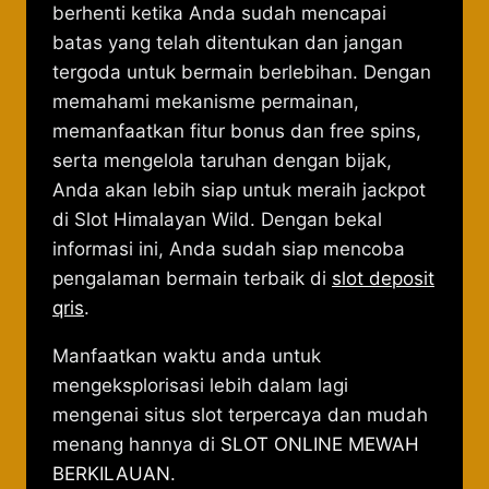
berhenti ketika Anda sudah mencapai
batas yang telah ditentukan dan jangan
tergoda untuk bermain berlebihan. Dengan
memahami mekanisme permainan,
memanfaatkan fitur bonus dan free spins,
serta mengelola taruhan dengan bijak,
Anda akan lebih siap untuk meraih jackpot
di Slot Himalayan Wild. Dengan bekal
informasi ini, Anda sudah siap mencoba
pengalaman bermain terbaik di
slot deposit
qris
.
Manfaatkan waktu anda untuk
mengeksplorisasi lebih dalam lagi
mengenai situs slot terpercaya dan mudah
menang hannya di
SLOT ONLINE MEWAH
BERKILAUAN
.