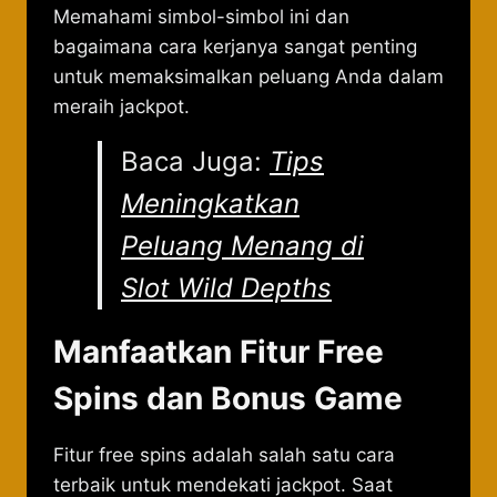
Memahami simbol-simbol ini dan
bagaimana cara kerjanya sangat penting
untuk memaksimalkan peluang Anda dalam
meraih jackpot.
Baca Juga:
Tips
Meningkatkan
Peluang Menang di
Slot Wild Depths
Manfaatkan Fitur Free
Spins dan Bonus Game
Fitur free spins adalah salah satu cara
terbaik untuk mendekati jackpot. Saat