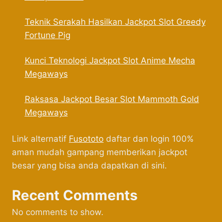
Teknik Serakah Hasilkan Jackpot Slot Greedy
Fortune Pig
Kunci Teknologi Jackpot Slot Anime Mecha
Megaways
Raksasa Jackpot Besar Slot Mammoth Gold
Megaways
Link alternatif
Fusototo
daftar dan login 100%
aman mudah gampang memberikan jackpot
besar yang bisa anda dapatkan di sini.
Recent Comments
No comments to show.