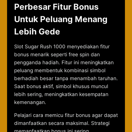
Perbesar Fitur Bonus
Untuk Peluang Menang
Lebih Gede
Slot Sugar Rush 1000 menyediakan fitur
bonus menarik seperti free spin dan
pengganda hadiah. Fitur ini meningkatkan
peluang membentuk kombinasi simbol
berhadiah besar tanpa menambah taruhan.
Saat bonus aktif, simbol khusus muncul
lebih sering, meningkatkan kesempatan
kemenangan.
Pelajari cara memicu fitur bonus agar dapat
dimanfaatkan secara maksimal. Strategi
memanfaatkan bonus ini sering