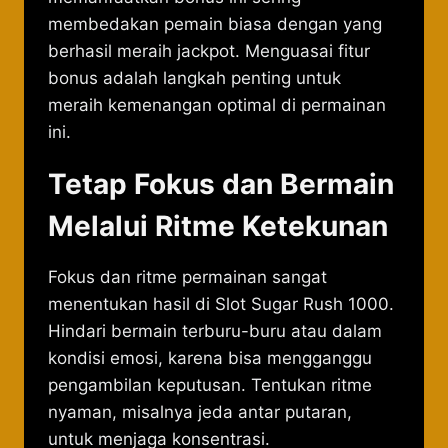
membedakan pemain biasa dengan yang
berhasil meraih jackpot. Menguasai fitur
bonus adalah langkah penting untuk
meraih kemenangan optimal di permainan
ini.
Tetap Fokus dan Bermain
Melalui Ritme Ketekunan
Fokus dan ritme permainan sangat
menentukan hasil di Slot Sugar Rush 1000.
Hindari bermain terburu-buru atau dalam
kondisi emosi, karena bisa mengganggu
pengambilan keputusan. Tentukan ritme
nyaman, misalnya jeda antar putaran,
untuk menjaga konsentrasi.