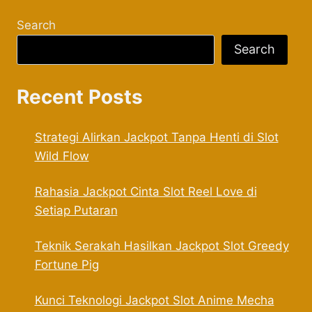
Search
Search
Recent Posts
Strategi Alirkan Jackpot Tanpa Henti di Slot
Wild Flow
Rahasia Jackpot Cinta Slot Reel Love di
Setiap Putaran
Teknik Serakah Hasilkan Jackpot Slot Greedy
Fortune Pig
Kunci Teknologi Jackpot Slot Anime Mecha