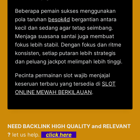
Beberapa pemain sukses menggunakan
pola taruhan
besok4d
bergantian antara
kecil dan sedang agar tetap seimbang.
Menjaga suasana santai juga membuat
fokus lebih stabil. Dengan fokus dan ritme
konsisten, setiap putaran lebih strategis
dan peluang jackpot melimpah lebih tinggi.
Pecinta permainan slot wajib menjajal
keseruan terbaru yang tersedia di
SLOT
ONLINE MEWAH BERKILAUAN
.
NEED BACKLINK HIGH QUALITY and RELEVANT
?
let us help.
click here