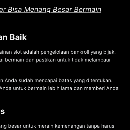
ar Bisa Menang Besar Bermain
an Baik
inan slot adalah pengelolaan bankroll yang bijak.
i bermain dan pastikan untuk tidak melampaui
un Anda sudah mencapai batas yang ditentukan.
Anda untuk bermain lebih lama dan memberi Anda
ns
luang besar untuk meraih kemenangan tanpa harus