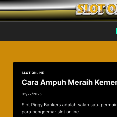
Skip
to
content
SLOT ONLINE
Cara Ampuh Meraih Kemena
02/22/2025
Slot Piggy Bankers adalah salah satu permai
para penggemar slot online.