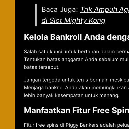
Baca Juga:
Trik Ampuh Ag
di Slot Mighty Kong
Kelola Bankroll Anda deng
Salah satu kunci untuk bertahan dalam perma
Tentukan batas anggaran Anda sebelum mula
batas tersebut.
Jangan tergoda untuk terus bermain meskip
Menjaga bankroll Anda akan memungkinkan 
lebih banyak kesempatan untuk menang.
Manfaatkan Fitur Free Spi
Fitur free spins di Piggy Bankers adalah pe