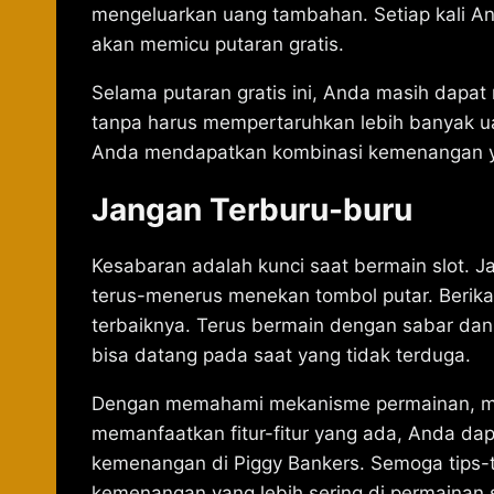
mengeluarkan uang tambahan. Setiap kali A
akan memicu putaran gratis.
Selama putaran gratis ini, Anda masih dapa
tanpa harus mempertaruhkan lebih banyak ua
Anda mendapatkan kombinasi kemenangan 
Jangan Terburu-buru
Kesabaran adalah kunci saat bermain slot. 
terus-menerus menekan tombol putar. Berik
terbaiknya. Terus bermain dengan sabar da
bisa datang pada saat yang tidak terduga.
Dengan memahami mekanisme permainan, men
memanfaatkan fitur-fitur yang ada, Anda da
kemenangan di Piggy Bankers. Semoga tips-
kemenangan yang lebih sering di permainan sl