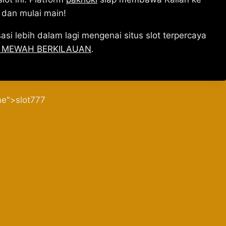
 dan mulai main!
i lebih dalam lagi mengenai situs slot terpercaya
E MEWAH BERKILAUAN
.
ne">slot777
© 2026
SLOT ONLINE MEWAH BERKILAUAN