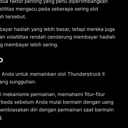
h dua faktor penting yang perlu dipertimbangkan
latilitas mengacu pada seberapa sering slot
h tersebut.
bayar hadiah yang lebih besar, tetapi mereka juga
an volatilitas rendah cenderung membayar hadiah
ng membayar lebih sering.
o
Anda untuk memainkan slot Thunderstruck II
uang sungguhan.
ri mekanisme permainan, memahami fitur-fitur
berbeda sebelum Anda mulai bermain dengan uang
mbiasakan diri dengan permainan saat bermain
N
.