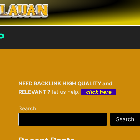
P
NEED BACKLINK HIGH QUALITY and
RELEVANT ?
let us help.
click here
Search
Search