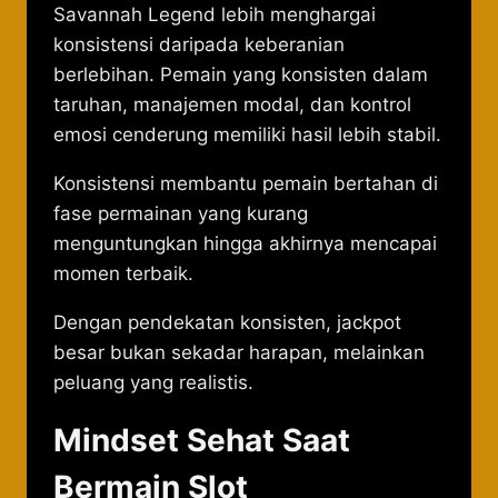
Savannah Legend lebih menghargai
konsistensi daripada keberanian
berlebihan. Pemain yang konsisten dalam
taruhan, manajemen modal, dan kontrol
emosi cenderung memiliki hasil lebih stabil.
Konsistensi membantu pemain bertahan di
fase permainan yang kurang
menguntungkan hingga akhirnya mencapai
momen terbaik.
Dengan pendekatan konsisten, jackpot
besar bukan sekadar harapan, melainkan
peluang yang realistis.
Mindset Sehat Saat
Bermain Slot