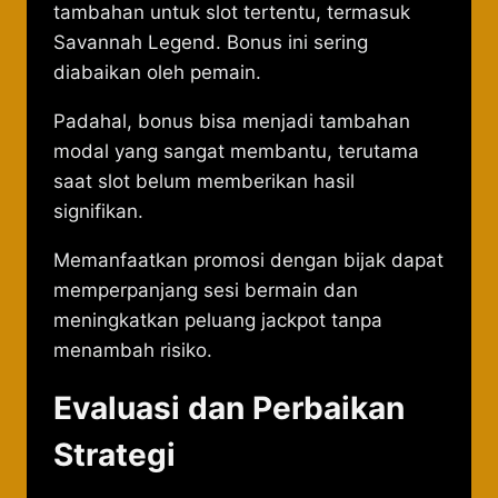
tambahan untuk slot tertentu, termasuk
Savannah Legend. Bonus ini sering
diabaikan oleh pemain.
Padahal, bonus bisa menjadi tambahan
modal yang sangat membantu, terutama
saat slot belum memberikan hasil
signifikan.
Memanfaatkan promosi dengan bijak dapat
memperpanjang sesi bermain dan
meningkatkan peluang jackpot tanpa
menambah risiko.
Evaluasi dan Perbaikan
Strategi