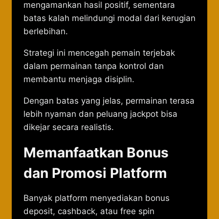
mengamankan hasil positif, sementara
batas kalah melindungi modal dari kerugian
berlebihan.
Strategi ini mencegah pemain terjebak
dalam permainan tanpa kontrol dan
membantu menjaga disiplin.
Dengan batas yang jelas, permainan terasa
lebih nyaman dan peluang jackpot bisa
dikejar secara realistis.
Memanfaatkan Bonus
dan Promosi Platform
Banyak platform menyediakan bonus
deposit, cashback, atau free spin