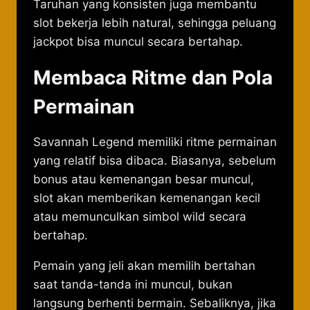
Taruhan yang konsisten juga membantu
slot bekerja lebih natural, sehingga peluang
jackpot bisa muncul secara bertahap.
Membaca Ritme dan Pola
Permainan
Savannah Legend memiliki ritme permainan
yang relatif bisa dibaca. Biasanya, sebelum
bonus atau kemenangan besar muncul,
slot akan memberikan kemenangan kecil
atau memunculkan simbol wild secara
bertahap.
Pemain yang jeli akan memilih bertahan
saat tanda-tanda ini muncul, bukan
langsung berhenti bermain. Sebaliknya, jika