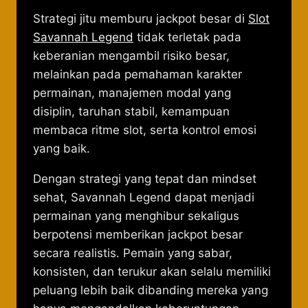
Strategi jitu memburu jackpot besar di
Slot
Savannah Legend
tidak terletak pada
keberanian mengambil risiko besar,
melainkan pada pemahaman karakter
permainan, manajemen modal yang
disiplin, taruhan stabil, kemampuan
membaca ritme slot, serta kontrol emosi
yang baik.
Dengan strategi yang tepat dan mindset
sehat, Savannah Legend dapat menjadi
permainan yang menghibur sekaligus
berpotensi memberikan jackpot besar
secara realistis. Pemain yang sabar,
konsisten, dan terukur akan selalu memiliki
peluang lebih baik dibanding mereka yang