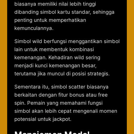
biasanya memiliki nilai lebih tinggi
dibanding simbol kartu standar, sehingga
penting untuk memperhatikan
kemunculannya.
Simbol wild berfungsi menggantikan simbol
lain untuk membentuk kombinasi
kemenangan. Kehadiran wild sering
menjadi kunci kemenangan besar,
terutama jika muncul di posisi strategis.
Sementara itu, simbol scatter biasanya
berkaitan dengan fitur bonus atau free
spin. Pemain yang memahami fungsi
simbol akan lebih cepat mengenali momen
potensial untuk jackpot.