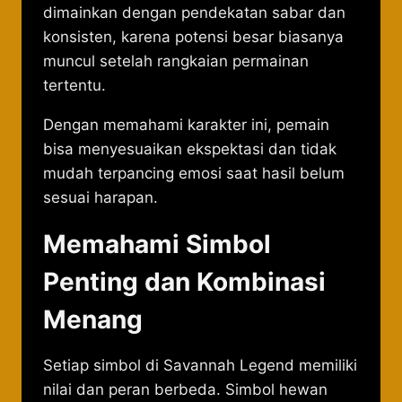
dimainkan dengan pendekatan sabar dan
konsisten, karena potensi besar biasanya
muncul setelah rangkaian permainan
tertentu.
Dengan memahami karakter ini, pemain
bisa menyesuaikan ekspektasi dan tidak
mudah terpancing emosi saat hasil belum
sesuai harapan.
Memahami Simbol
Penting dan Kombinasi
Menang
Setiap simbol di Savannah Legend memiliki
nilai dan peran berbeda. Simbol hewan