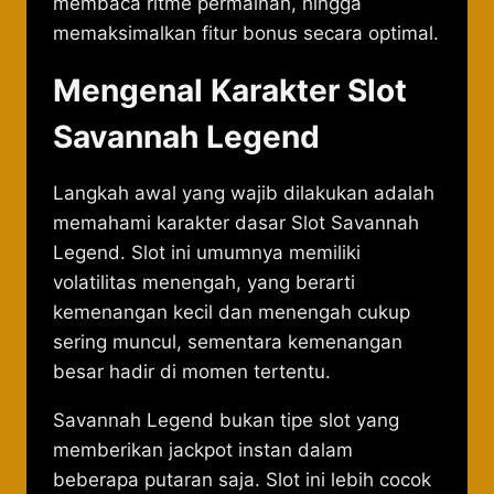
membaca ritme permainan, hingga
memaksimalkan fitur bonus secara optimal.
Mengenal Karakter Slot
Savannah Legend
Langkah awal yang wajib dilakukan adalah
memahami karakter dasar Slot Savannah
Legend. Slot ini umumnya memiliki
volatilitas menengah, yang berarti
kemenangan kecil dan menengah cukup
sering muncul, sementara kemenangan
besar hadir di momen tertentu.
Savannah Legend bukan tipe slot yang
memberikan jackpot instan dalam
beberapa putaran saja. Slot ini lebih cocok