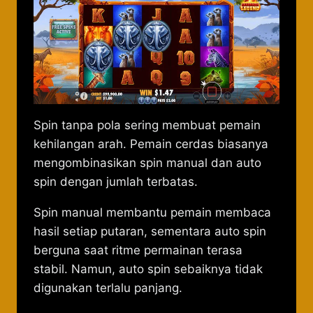
Spin tanpa pola sering membuat pemain
kehilangan arah. Pemain cerdas biasanya
mengombinasikan spin manual dan auto
spin dengan jumlah terbatas.
Spin manual membantu pemain membaca
hasil setiap putaran, sementara auto spin
berguna saat ritme permainan terasa
stabil. Namun, auto spin sebaiknya tidak
digunakan terlalu panjang.