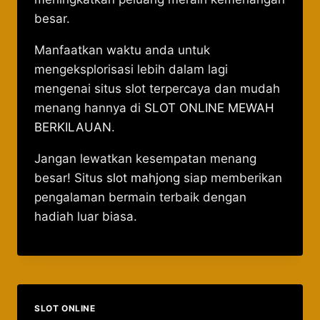
besar.
Manfaatkan waktu anda untuk
mengeksplorisasi lebih dalam lagi
mengenai situs slot terpercaya dan mudah
menang hannya di
SLOT ONLINE MEWAH
BERKILAUAN
.
Jangan lewatkan kesempatan menang
besar! Situs
slot mahjong
siap memberikan
pengalaman bermain terbaik dengan
hadiah luar biasa.
SLOT ONLINE