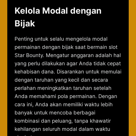
Kelola Modal dengan
Bijak
Penting untuk selalu mengelola modal
permainan dengan bijak saat bermain slot
Star Bounty. Mengatur anggaran adalah hal
yang perlu dilakukan agar Anda tidak cepat
kehabisan dana. Disarankan untuk memulai
dengan taruhan yang kecil dan secara
perlahan meningkatkan taruhan setelah
Anda memahami pola permainan. Dengan
cara ini, Anda akan memiliki waktu lebih
banyak untuk mencoba berbagai
kombinasi dan peluang, tanpa khawatir
kehilangan seluruh modal dalam waktu