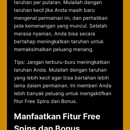
taruhan per putaran. Mulailah dengan
taruhan kecil jika Anda masih baru
mengenal permainan ini, dan perhatikan
pola kemenangan yang muncul. Setelah
merasa nyaman, Anda bisa secara
bertahap meningkatkan taruhan untuk
memaksimalkan peluang menang.
Tips: Jangan terburu-buru meningkatkan
taruhan Anda. Mulailah dengan taruhan
yang lebih kecil agar bisa bertahan lebih
lama dalam permainan. Ini memberi Anda
lebih banyak peluang untuk mengaktifkan
fitur Free Spins dan Bonus.
Manfaatkan Fitur Free
Spins dan Bonus