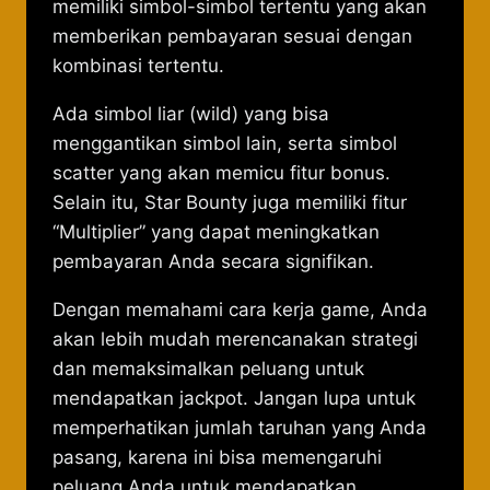
memiliki simbol-simbol tertentu yang akan
memberikan pembayaran sesuai dengan
kombinasi tertentu.
Ada simbol liar (wild) yang bisa
menggantikan simbol lain, serta simbol
scatter yang akan memicu fitur bonus.
Selain itu, Star Bounty juga memiliki fitur
“Multiplier” yang dapat meningkatkan
pembayaran Anda secara signifikan.
Dengan memahami cara kerja game, Anda
akan lebih mudah merencanakan strategi
dan memaksimalkan peluang untuk
mendapatkan jackpot. Jangan lupa untuk
memperhatikan jumlah taruhan yang Anda
pasang, karena ini bisa memengaruhi
peluang Anda untuk mendapatkan