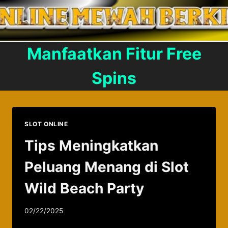
Skip
to
content
Manfaatkan Fitur Free
Spins
SLOT ONLINE
Tips Meningkatkan
Peluang Menang di Slot
Wild Beach Party
02/22/2025