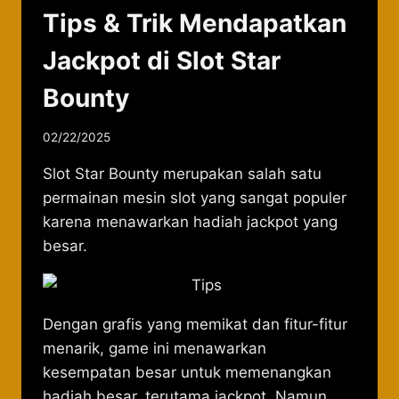
Tips & Trik Mendapatkan
Jackpot di Slot Star
Bounty
02/22/2025
Slot Star Bounty merupakan salah satu
permainan mesin slot yang sangat populer
karena menawarkan hadiah jackpot yang
besar.
Dengan grafis yang memikat dan fitur-fitur
menarik, game ini menawarkan
kesempatan besar untuk memenangkan
hadiah besar, terutama jackpot. Namun,