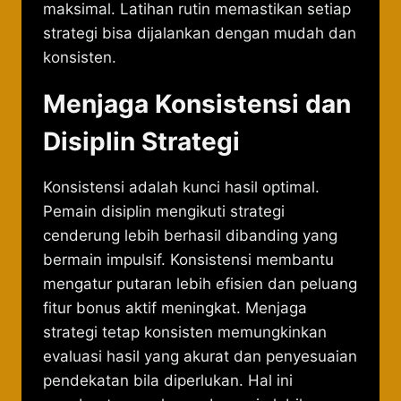
maksimal. Latihan rutin memastikan setiap
strategi bisa dijalankan dengan mudah dan
konsisten.
Menjaga Konsistensi dan
Disiplin Strategi
Konsistensi adalah kunci hasil optimal.
Pemain disiplin mengikuti strategi
cenderung lebih berhasil dibanding yang
bermain impulsif. Konsistensi membantu
mengatur putaran lebih efisien dan peluang
fitur bonus aktif meningkat. Menjaga
strategi tetap konsisten memungkinkan
evaluasi hasil yang akurat dan penyesuaian
pendekatan bila diperlukan. Hal ini