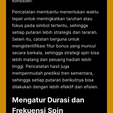
konsisten.
Pencatatan membantu menentukan waktu
tepat untuk meningkatkan taruhan atau
fokus pada simbol tertentu, sehingga
setiap putaran lebih strategis dan terarah.
Selain itu, catatan berguna untuk
mengidentifikasi fitur bonus yang muncul
secara berkala, sehingga strategi spin bisa
lebih matang dan peluang hadiah lebih
tinggi. Pencatatan hasil juga
mempermudah prediksi tren sementara,
sehingga setiap putaran berikutnya bisa
dilakukan dengan lebih efektif dan efisien.
Mengatur Durasi dan
Frekuensi Spin