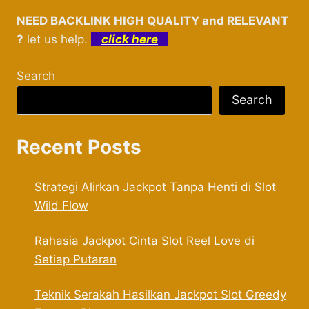
NEED BACKLINK HIGH QUALITY and RELEVANT
?
let us help.
click here
Search
Search
Recent Posts
Strategi Alirkan Jackpot Tanpa Henti di Slot
Wild Flow
Rahasia Jackpot Cinta Slot Reel Love di
Setiap Putaran
Teknik Serakah Hasilkan Jackpot Slot Greedy