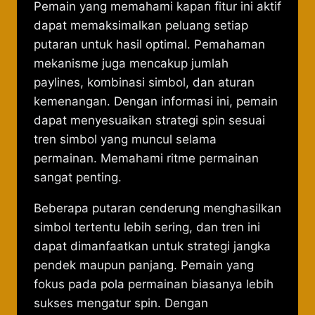
Pemain yang memahami kapan fitur ini aktif
dapat memaksimalkan peluang setiap
putaran untuk hasil optimal. Pemahaman
mekanisme juga mencakup jumlah
paylines, kombinasi simbol, dan aturan
kemenangan. Dengan informasi ini, pemain
dapat menyesuaikan strategi spin sesuai
tren simbol yang muncul selama
permainan. Memahami ritme permainan
sangat penting.
Beberapa putaran cenderung menghasilkan
simbol tertentu lebih sering, dan tren ini
dapat dimanfaatkan untuk strategi jangka
pendek maupun panjang. Pemain yang
fokus pada pola permainan biasanya lebih
sukses mengatur spin. Dengan