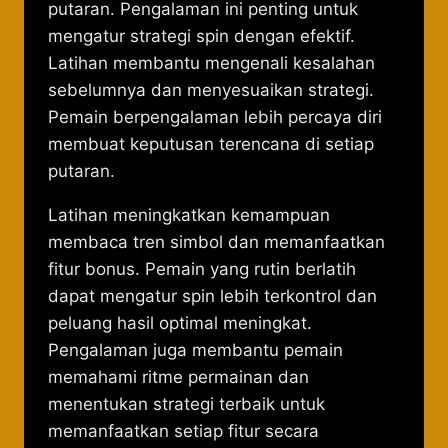
putaran. Pengalaman ini penting untuk
mengatur strategi spin dengan efektif.
Latihan membantu mengenali kesalahan
sebelumnya dan menyesuaikan strategi.
Pemain berpengalaman lebih percaya diri
membuat keputusan terencana di setiap
putaran.
Latihan meningkatkan kemampuan
membaca tren simbol dan memanfaatkan
fitur bonus. Pemain yang rutin berlatih
dapat mengatur spin lebih terkontrol dan
peluang hasil optimal meningkat.
Pengalaman juga membantu pemain
memahami ritme permainan dan
menentukan strategi terbaik untuk
memanfaatkan setiap fitur secara