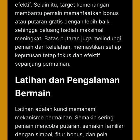
efektif. Selain itu, target kemenangan
membantu pemain memanfaatkan bonus
atau putaran gratis dengan lebih baik,
sehingga peluang hadiah maksimal
meningkat. Batas putaran juga melindungi
pemain dari kelelahan, memastikan setiap
keputusan tetap fokus dan efektif
sepanjang permainan.
Latihan dan Pengalaman
Bermain
Latihan adalah kunci memahami
mekanisme permainan. Semakin sering
pemain mencoba putaran, semakin familiar
dengan simbol, fitur bonus, dan pola