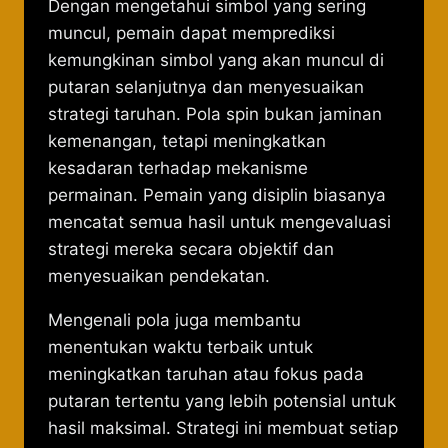
Dengan mengetahui simbol yang sering
muncul, pemain dapat memprediksi
kemungkinan simbol yang akan muncul di
putaran selanjutnya dan menyesuaikan
strategi taruhan. Pola spin bukan jaminan
kemenangan, tetapi meningkatkan
kesadaran terhadap mekanisme
permainan. Pemain yang disiplin biasanya
mencatat semua hasil untuk mengevaluasi
strategi mereka secara objektif dan
menyesuaikan pendekatan.
Mengenali pola juga membantu
menentukan waktu terbaik untuk
meningkatkan taruhan atau fokus pada
putaran tertentu yang lebih potensial untuk
hasil maksimal. Strategi ini membuat setiap