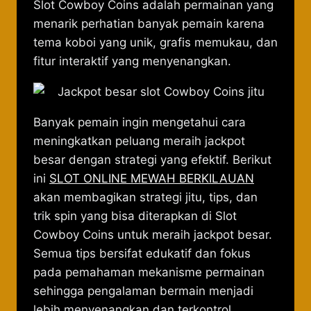
Slot Cowboy Coins adalah permainan yang
menarik perhatian banyak pemain karena
tema koboi yang unik, grafis memukau, dan
fitur interaktif yang menyenangkan.
Banyak pemain ingin mengetahui cara
meningkatkan peluang meraih jackpot
besar dengan strategi yang efektif. Berikut
ini
SLOT ONLINE MEWAH BERKILAUAN
akan membagikan strategi jitu, tips, dan
trik spin yang bisa diterapkan di Slot
Cowboy Coins untuk meraih jackpot besar.
Semua tips bersifat edukatif dan fokus
pada pemahaman mekanisme permainan
sehingga pengalaman bermain menjadi
lebih menyenangkan dan terkontrol.