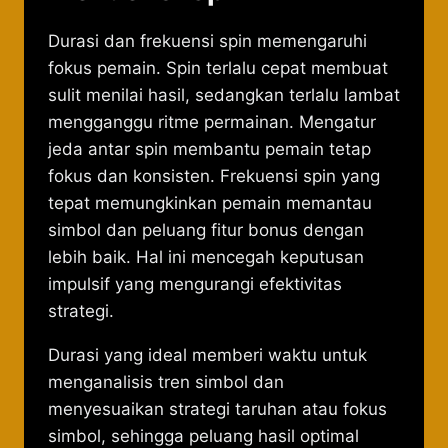
Durasi dan frekuensi spin memengaruhi
fokus pemain. Spin terlalu cepat membuat
sulit menilai hasil, sedangkan terlalu lambat
mengganggu ritme permainan. Mengatur
jeda antar spin membantu pemain tetap
fokus dan konsisten. Frekuensi spin yang
tepat memungkinkan pemain memantau
simbol dan peluang fitur bonus dengan
lebih baik. Hal ini mencegah keputusan
impulsif yang mengurangi efektivitas
strategi.
Durasi yang ideal memberi waktu untuk
menganalisis tren simbol dan
menyesuaikan strategi taruhan atau fokus
simbol, sehingga peluang hasil optimal