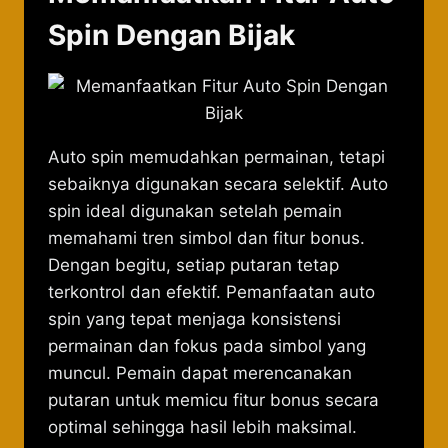
Spin Dengan Bijak
Auto spin memudahkan permainan, tetapi
sebaiknya digunakan secara selektif. Auto
spin ideal digunakan setelah pemain
memahami tren simbol dan fitur bonus.
Dengan begitu, setiap putaran tetap
terkontrol dan efektif. Pemanfaatan auto
spin yang tepat menjaga konsistensi
permainan dan fokus pada simbol yang
muncul. Pemain dapat merencanakan
putaran untuk memicu fitur bonus secara
optimal sehingga hasil lebih maksimal.