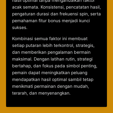
hasil optimal tanpa mengandalkan faktor
acak semata. Konsistensi, pencatatan hasil,
pengaturan durasi dan frekuensi spin, serta
pemahaman fitur bonus menjadi kunci
sukses.
Kombinasi semua faktor ini membuat
setiap putaran lebih terkontrol, strategis,
dan memberikan pengalaman bermain
maksimal. Dengan latihan rutin, strategi
bertahap, dan fokus pada simbol penting,
pemain dapat meningkatkan peluang
mendapatkan hasil optimal sambil tetap
menikmati permainan dengan mudah,
terarah, dan menyenangkan.