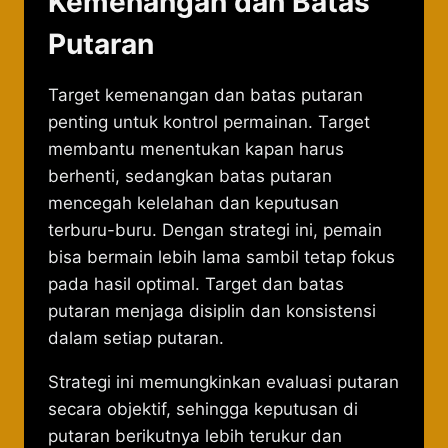
Kemenangan dan Batas
Putaran
Target kemenangan dan batas putaran
penting untuk kontrol permainan. Target
membantu menentukan kapan harus
berhenti, sedangkan batas putaran
mencegah kelelahan dan keputusan
terburu-buru. Dengan strategi ini, pemain
bisa bermain lebih lama sambil tetap fokus
pada hasil optimal. Target dan batas
putaran menjaga disiplin dan konsistensi
dalam setiap putaran.
Strategi ini memungkinkan evaluasi putaran
secara objektif, sehingga keputusan di
putaran berikutnya lebih terukur dan