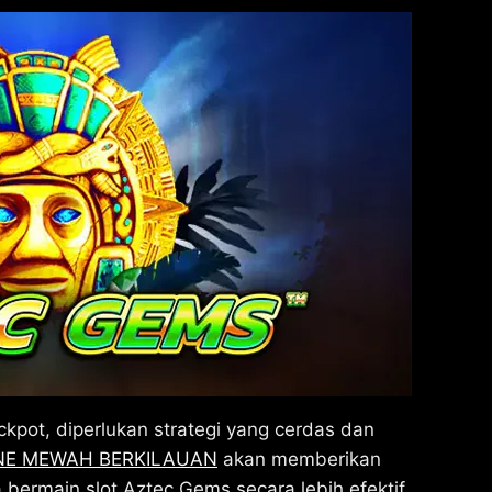
kpot, diperlukan strategi yang cerdas dan
NE MEWAH BERKILAUAN
akan memberikan
rmain slot Aztec Gems secara lebih efektif.