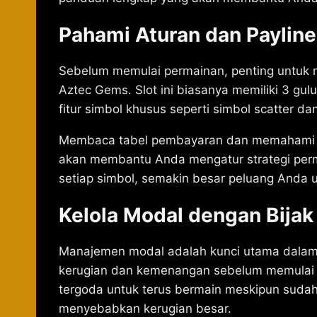
Pahami Aturan dan Paylin
Sebelum memulai permainan, penting untuk m
Aztec Gems. Slot ini biasanya memiliki 3 gul
fitur simbol khusus seperti simbol scatter dan
Membaca tabel pembayaran dan memahami 
akan membantu Anda mengatur strategi per
setiap simbol, semakin besar peluang Anda 
Kelola Modal dengan Bijak
Manajemen modal adalah kunci utama dalam 
kerugian dan kemenangan sebelum memulai b
tergoda untuk terus bermain meskipun sudah
menyebabkan kerugian besar.