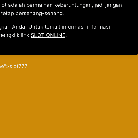
lot adalah permainan keberuntungan, jadi jangan
 tetap bersenang-senang.
kah Anda. Untuk terkait informasi-informasi
mengklik link
SLOT ONLINE
.
ne">slot777