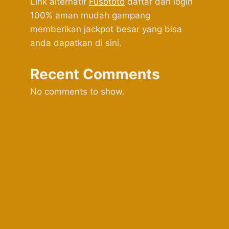
Link alternatif
Fusototo
daftar dan login
100% aman mudah gampang
memberikan jackpot besar yang bisa
anda dapatkan di sini.
Recent Comments
No comments to show.