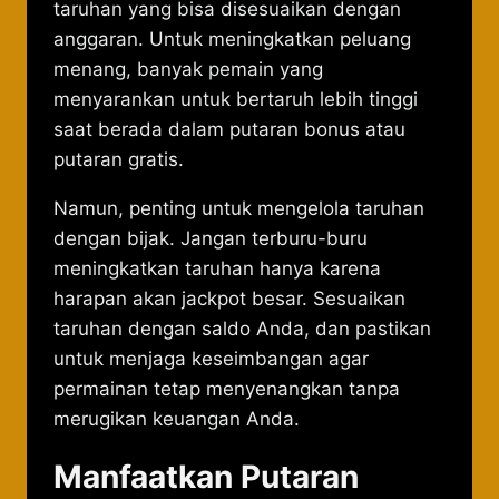
taruhan yang bisa disesuaikan dengan
anggaran. Untuk meningkatkan peluang
menang, banyak pemain yang
menyarankan untuk bertaruh lebih tinggi
saat berada dalam putaran bonus atau
putaran gratis.
Namun, penting untuk mengelola taruhan
dengan bijak. Jangan terburu-buru
meningkatkan taruhan hanya karena
harapan akan jackpot besar. Sesuaikan
taruhan dengan saldo Anda, dan pastikan
untuk menjaga keseimbangan agar
permainan tetap menyenangkan tanpa
merugikan keuangan Anda.
Manfaatkan Putaran