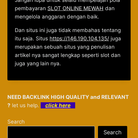
Jangan lupa untuk selalu mempelajari pola
pembayaran
SLOT ONLINE MEWAH
dan
mengelola anggaran dengan baik.
Dan situs ini juga tidak membahas tentang
itu saja. Situs
https://146.190.104.135/
juga
merupakan sebuah situs yang penulisan
artikel nya sangat lengkap seperti slot dan
juga yang lain nya.
NEED BACKLINK HIGH QUALITY and RELEVANT
?
let us help.
click here
Search
Search