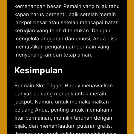
kemenangan besar. Pemain yang bijak tahu
kapan harus berhenti, baik setelah meraih
jackpot besar atau setelah mencapai batas
kerugian yang telah ditentukan. Dengan
mengelola anggaran dan emosi, Anda bisa
memastikan pengalaman bermain yang
menyenangkan dan tetap aman.
Kesimpulan
Bermain Slot Trigger Happy menawarkan
banyak peluang menarik untuk meraih
jackpot. Namun, untuk memaksimalkan
peluang Anda, penting untuk memahami
fitur permainan, memilih taruhan dengan
bijak, dan memanfaatkan putaran gratis.