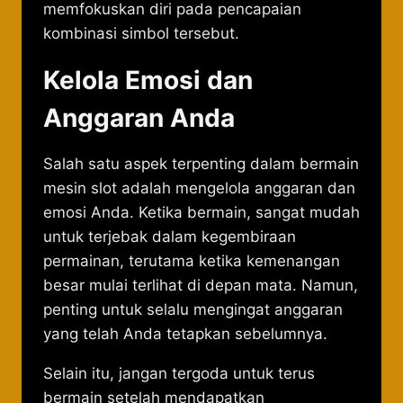
memfokuskan diri pada pencapaian
kombinasi simbol tersebut.
Kelola Emosi dan
Anggaran Anda
Salah satu aspek terpenting dalam bermain
mesin slot adalah mengelola anggaran dan
emosi Anda. Ketika bermain, sangat mudah
untuk terjebak dalam kegembiraan
permainan, terutama ketika kemenangan
besar mulai terlihat di depan mata. Namun,
penting untuk selalu mengingat anggaran
yang telah Anda tetapkan sebelumnya.
Selain itu, jangan tergoda untuk terus
bermain setelah mendapatkan