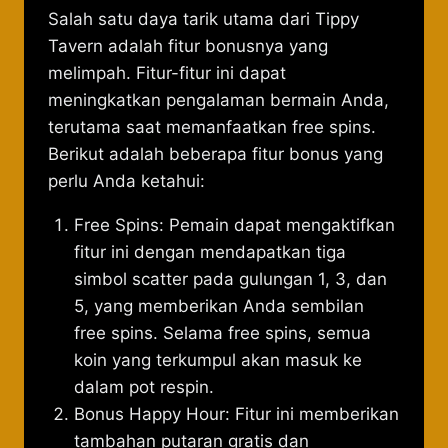
Salah satu daya tarik utama dari Tippy
Tavern adalah fitur bonusnya yang
melimpah. Fitur-fitur ini dapat
meningkatkan pengalaman bermain Anda,
terutama saat memanfaatkan free spins.
Berikut adalah beberapa fitur bonus yang
perlu Anda ketahui:
Free Spins: Pemain dapat mengaktifkan
fitur ini dengan mendapatkan tiga
simbol scatter pada gulungan 1, 3, dan
5, yang memberikan Anda sembilan
free spins. Selama free spins, semua
koin yang terkumpul akan masuk ke
dalam pot respin.
Bonus Happy Hour: Fitur ini memberikan
tambahan putaran gratis dan