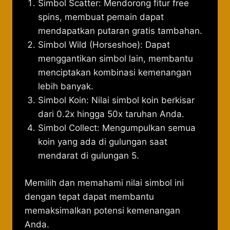
Simbol Scatter: Mendorong fitur free
spins, membuat pemain dapat
mendapatkan putaran gratis tambahan.
Simbol Wild (Horseshoe): Dapat
menggantikan simbol lain, membantu
menciptakan kombinasi kemenangan
lebih banyak.
Simbol Koin: Nilai simbol koin berkisar
dari 0.2x hingga 50x taruhan Anda.
Simbol Collect: Mengumpulkan semua
koin yang ada di gulungan saat
mendarat di gulungan 5.
Memilih dan memahami nilai simbol ini
dengan tepat dapat membantu
memaksimalkan potensi kemenangan
Anda.