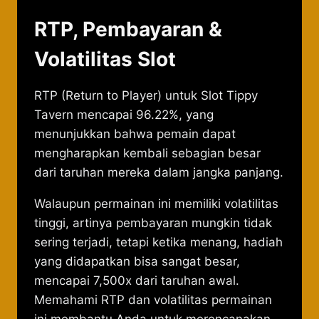
RTP, Pembayaran &
Volatilitas Slot
RTP (Return to Player) untuk Slot Tippy
Tavern mencapai 96.22%, yang
menunjukkan bahwa pemain dapat
mengharapkan kembali sebagian besar
dari taruhan mereka dalam jangka panjang.
Walaupun permainan ini memiliki volatilitas
tinggi, artinya pembayaran mungkin tidak
sering terjadi, tetapi ketika menang, hadiah
yang didapatkan bisa sangat besar,
mencapai 7,500x dari taruhan awal.
Memahami RTP dan volatilitas permainan
ini membantu Anda untuk merencanakan