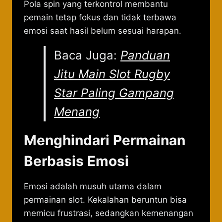
Pola spin yang terkontrol membantu
pemain tetap fokus dan tidak terbawa
emosi saat hasil belum sesuai harapan.
Baca Juga:
Panduan
Jitu Main Slot Rugby
Star Paling Gampang
Menang
Menghindari Permainan
Berbasis Emosi
Emosi adalah musuh utama dalam
permainan slot. Kekalahan beruntun bisa
memicu frustrasi, sedangkan kemenangan