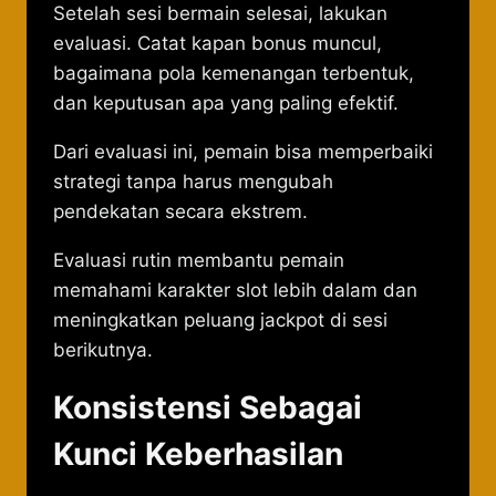
Setelah sesi bermain selesai, lakukan
evaluasi. Catat kapan bonus muncul,
bagaimana pola kemenangan terbentuk,
dan keputusan apa yang paling efektif.
Dari evaluasi ini, pemain bisa memperbaiki
strategi tanpa harus mengubah
pendekatan secara ekstrem.
Evaluasi rutin membantu pemain
memahami karakter slot lebih dalam dan
meningkatkan peluang jackpot di sesi
berikutnya.
Konsistensi Sebagai
Kunci Keberhasilan