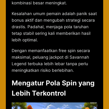
kombinasi besar meningkat.
Kesalahan umum pemain adalah panik saat
bonus aktif dan mengubah strategi secara
drastis. Padahal, menjaga pola taruhan
tetap stabil sering kali memberikan hasil
lebih optimal.
Dengan memanfaatkan free spin secara
maksimal, peluang jackpot di Savannah
Legend terbuka lebih lebar tanpa perlu
meningkatkan risiko berlebihan.
Mengatur Pola Spin yang
Lebih Terkontrol