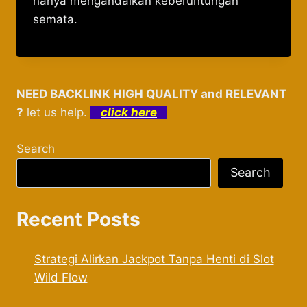
hanya mengandalkan keberuntungan
semata.
NEED BACKLINK HIGH QUALITY and RELEVANT
?
let us help.
click here
Search
Search
Recent Posts
Strategi Alirkan Jackpot Tanpa Henti di Slot
Wild Flow