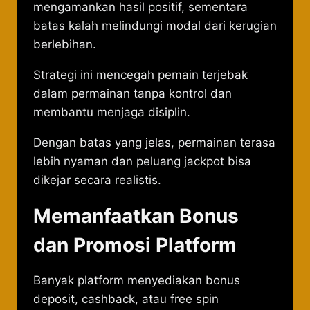
mengamankan hasil positif, sementara
batas kalah melindungi modal dari kerugian
berlebihan.
Strategi ini mencegah pemain terjebak
dalam permainan tanpa kontrol dan
membantu menjaga disiplin.
Dengan batas yang jelas, permainan terasa
lebih nyaman dan peluang jackpot bisa
dikejar secara realistis.
Memanfaatkan Bonus
dan Promosi Platform
Banyak platform menyediakan bonus
deposit, cashback, atau free spin