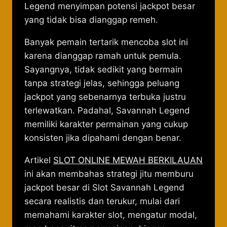
Legend menyimpan potensi jackpot besar
yang tidak bisa dianggap remeh.
Banyak pemain tertarik mencoba slot ini
karena dianggap ramah untuk pemula.
Sayangnya, tidak sedikit yang bermain
tanpa strategi jelas, sehingga peluang
jackpot yang sebenarnya terbuka justru
terlewatkan. Padahal, Savannah Legend
memiliki karakter permainan yang cukup
konsisten jika dipahami dengan benar.
Artikel
SLOT ONLINE MEWAH BERKILAUAN
ini akan membahas strategi jitu memburu
jackpot besar di Slot Savannah Legend
secara realistis dan terukur, mulai dari
memahami karakter slot, mengatur modal,