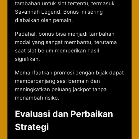
tambahan untuk slot tertentu, termasuk
Savannah Legend. Bonus ini sering
diabaikan oleh pemain.
Padahal, bonus bisa menjadi tambahan
modal yang sangat membantu, terutama
saat slot belum memberikan hasil
signifikan.
Memanfaatkan promosi dengan bijak dapat
memperpanjang sesi bermain dan
meningkatkan peluang jackpot tanpa
menambah risiko.
Evaluasi dan Perbaikan
Strategi