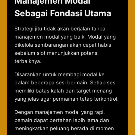
Manajemen Modal
Sebagai Fondasi Utama
Strategi jitu tidak akan berjalan tanpa
manajemen modal yang baik. Modal yang
dikelola sembarangan akan cepat habis
sebelum slot menunjukkan potensi
terbaiknya.
Disarankan untuk membagi modal ke
dalam beberapa sesi bermain. Setiap sesi
memiliki batas kalah dan target menang
yang jelas agar permainan tetap terkontrol.
Dengan manajemen modal yang rapi,
pemain dapat bertahan lebih lama dan
meningkatkan peluang berada di momen