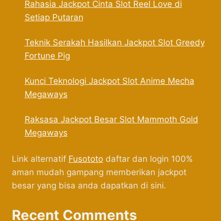
Rahasia Jackpot Cinta Slot Reel Love di
Setiap Putaran
Teknik Serakah Hasilkan Jackpot Slot Greedy
Fortune Pig
Kunci Teknologi Jackpot Slot Anime Mecha
Megaways
Raksasa Jackpot Besar Slot Mammoth Gold
Megaways
Link alternatif
Fusototo
daftar dan login 100%
aman mudah gampang memberikan jackpot
besar yang bisa anda dapatkan di sini.
Recent Comments