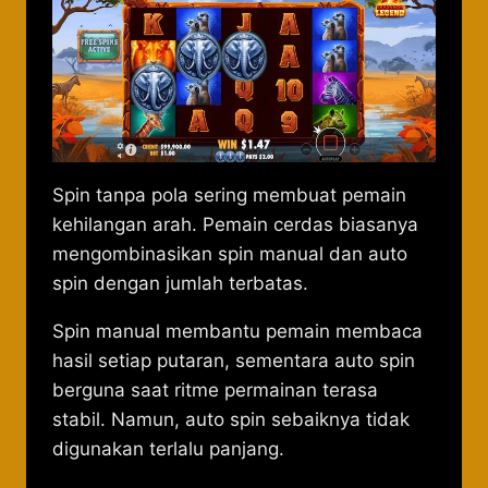
Spin tanpa pola sering membuat pemain
kehilangan arah. Pemain cerdas biasanya
mengombinasikan spin manual dan auto
spin dengan jumlah terbatas.
Spin manual membantu pemain membaca
hasil setiap putaran, sementara auto spin
berguna saat ritme permainan terasa
stabil. Namun, auto spin sebaiknya tidak
digunakan terlalu panjang.