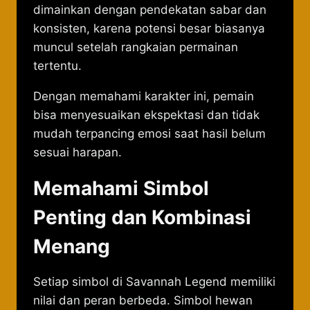
dimainkan dengan pendekatan sabar dan
konsisten, karena potensi besar biasanya
muncul setelah rangkaian permainan
tertentu.
Dengan memahami karakter ini, pemain
bisa menyesuaikan ekspektasi dan tidak
mudah terpancing emosi saat hasil belum
sesuai harapan.
Memahami Simbol
Penting dan Kombinasi
Menang
Setiap simbol di Savannah Legend memiliki
nilai dan peran berbeda. Simbol hewan