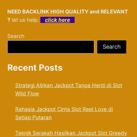
NEED BACKLINK HIGH QUALITY and RELEVANT
?
let us help.
click here
Search
Search
Recent Posts
Strategi Alirkan Jackpot Tanpa Henti di Slot
Wild Flow
Rahasia Jackpot Cinta Slot Reel Love di
Setiap Putaran
Teknik Serakah Hasilkan Jackpot Slot Greedy