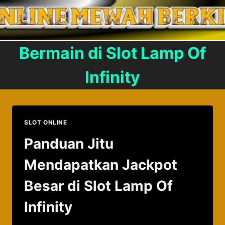
Skip
to
content
Bermain di Slot Lamp Of
Infinity
SLOT ONLINE
Panduan Jitu
Mendapatkan Jackpot
Besar di Slot Lamp Of
Infinity