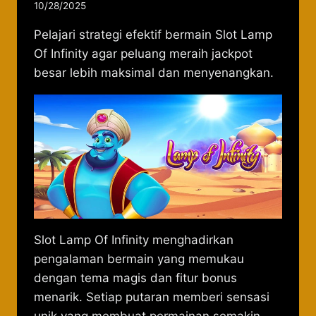
10/28/2025
Pelajari strategi efektif bermain Slot Lamp
Of Infinity agar peluang meraih jackpot
besar lebih maksimal dan menyenangkan.
Slot Lamp Of Infinity menghadirkan
pengalaman bermain yang memukau
dengan tema magis dan fitur bonus
menarik. Setiap putaran memberi sensasi