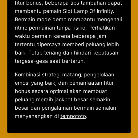
fitur bonus, beberapa tips tambahan dapat
membantu pemain Slot Lamp Of Infinity.
Bermain mode demo membantu mengenali
ritme permainan tanpa risiko. Perhatikan
waktu bermain karena beberapa jam
tertentu dipercaya memberi peluang lebih
baik. Tetap tenang dan hindari keputusan
tergesa-gesa saat bertaruh.
Kombinasi strategi matang, pengelolaan
emosi yang baik, dan pemanfaatan fitur
bonus secara optimal akan membuat
peluang meraih jackpot besar semakin
besar dan pengalaman bermain semakin
menyenangkan di
tempototo
.