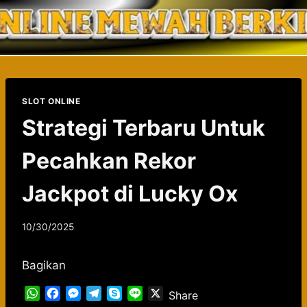
Skip
to
content
SLOT ONLINE
Strategi Terbaru Untuk
Pecahkan Rekor
Jackpot di Lucky Ox
10/30/2025
Bagikan
W
F
M
T
S
L
X
Share