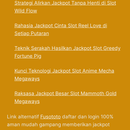
Strategi Alirkan Jackpot Tanpa Henti di Slot
Wild Flow
Rahasia Jackpot Cinta Slot Reel Love di
Setiap Putaran
Teknik Serakah Hasilkan Jackpot Slot Greedy
Fortune Pig
Kunci Teknologi Jackpot Slot Anime Mecha
Megaways
Raksasa Jackpot Besar Slot Mammoth Gold
Megaways
Link alternatif
Fusototo
daftar dan login 100%
aman mudah gampang memberikan jackpot