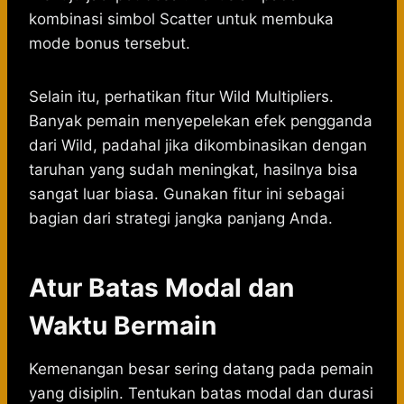
kombinasi simbol Scatter untuk membuka
mode bonus tersebut.
Selain itu, perhatikan fitur Wild Multipliers.
Banyak pemain menyepelekan efek pengganda
dari Wild, padahal jika dikombinasikan dengan
taruhan yang sudah meningkat, hasilnya bisa
sangat luar biasa. Gunakan fitur ini sebagai
bagian dari strategi jangka panjang Anda.
Atur Batas Modal dan
Waktu Bermain
Kemenangan besar sering datang pada pemain
yang disiplin. Tentukan batas modal dan durasi