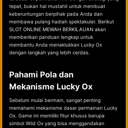
tepat, bukan hal mustahil untuk membuat
keberuntungan berpihak pada Anda dan
membawa pulang hadiah spektakuler. Berikut
SLOT ONLINE MEWAH BERKILAUAN
akan
memberikan panduan lengkap untuk
membantu Anda menaklukkan Lucky Ox
dengan langkah yang lebih cerdas.
Pahami Pola dan
Mekanisme Lucky Ox
Sebelum mulai bermain, sangat penting
memahami mekanisme dasar permainan Lucky
Ox. Game ini memiliki fitur khusus berupa
simbol Wild Ox yang bisa menggandakan