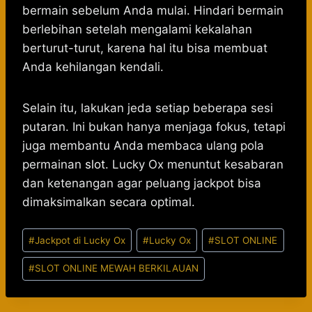
bermain sebelum Anda mulai. Hindari bermain
berlebihan setelah mengalami kekalahan
berturut-turut, karena hal itu bisa membuat
Anda kehilangan kendali.
Selain itu, lakukan jeda setiap beberapa sesi
putaran. Ini bukan hanya menjaga fokus, tetapi
juga membantu Anda membaca ulang pola
permainan
slot
. Lucky Ox menuntut kesabaran
dan ketenangan agar peluang jackpot bisa
dimaksimalkan secara optimal.
Post
#
Jackpot di Lucky Ox
#
Lucky Ox
#
SLOT ONLINE
Tags:
#
SLOT ONLINE MEWAH BERKILAUAN