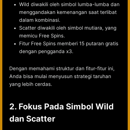
Wild diwakili oleh simbol lumba-lumba dan
menggandakan kemenangan saat terlibat
dalam kombinasi.
Scatter diwakili oleh simbol mutiara, yang
memicu Free Spins.
Fitur Free Spins memberi 15 putaran gratis
dengan pengganda x3.
Dengan memahami struktur dan fitur-fitur ini,
Anda bisa mulai menyusun strategi taruhan
yang lebih cerdas.
2. Fokus Pada Simbol Wild
dan Scatter