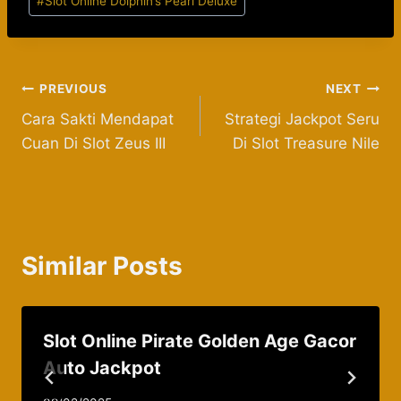
#
Slot Online Dolphin’s Pearl Deluxe
Post
PREVIOUS
NEXT
Cara Sakti Mendapat
Strategi Jackpot Seru
navigation
Cuan Di Slot Zeus III
Di Slot Treasure Nile
Similar Posts
Slot Online Pirate Golden Age Gacor
Auto Jackpot