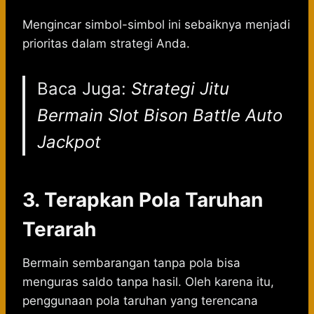
Mengincar simbol-simbol ini sebaiknya menjadi
prioritas dalam strategi Anda.
Baca Juga:
Strategi Jitu
Bermain Slot Bison Battle Auto
Jackpot
3. Terapkan Pola Taruhan
Terarah
Bermain sembarangan tanpa pola bisa
menguras saldo tanpa hasil. Oleh karena itu,
penggunaan pola taruhan yang terencana