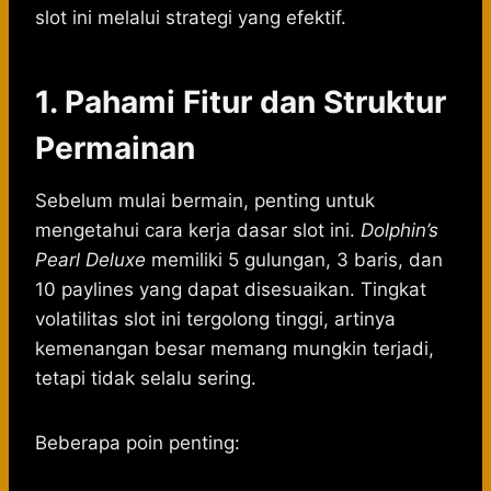
slot ini melalui strategi yang efektif.
1. Pahami Fitur dan Struktur
Permainan
Sebelum mulai bermain, penting untuk
mengetahui cara kerja dasar slot ini.
Dolphin’s
Pearl Deluxe
memiliki 5 gulungan, 3 baris, dan
10 paylines yang dapat disesuaikan. Tingkat
volatilitas slot ini tergolong tinggi, artinya
kemenangan besar memang mungkin terjadi,
tetapi tidak selalu sering.
Beberapa poin penting: