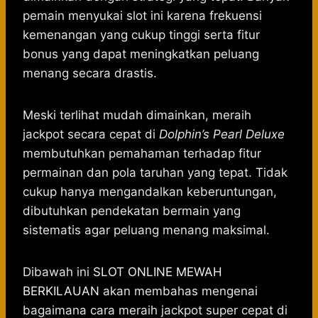
pemain menyukai slot ini karena frekuensi
kemenangan yang cukup tinggi serta fitur
bonus yang dapat meningkatkan peluang
menang secara drastis.
Meski terlihat mudah dimainkan, meraih
jackpot secara cepat di
Dolphin’s Pearl Deluxe
membutuhkan pemahaman terhadap fitur
permainan dan pola taruhan yang tepat. Tidak
cukup hanya mengandalkan keberuntungan,
dibutuhkan pendekatan bermain yang
sistematis agar peluang menang maksimal.
Dibawah ini
SLOT ONLINE MEWAH
BERKILAUAN
akan membahas mengenai
bagaimana cara meraih jackpot super cepat di