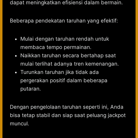
dapat meningkatkan efisiensi dalam bermain.
Beberapa pendekatan taruhan yang efektif:
Mulai dengan taruhan rendah untuk
membaca tempo permainan.
Naikkan taruhan secara bertahap saat
mulai terlihat adanya tren kemenangan.
Turunkan taruhan jika tidak ada
pergerakan positif dalam beberapa
putaran.
Dengan pengelolaan taruhan seperti ini, Anda
bisa tetap stabil dan siap saat peluang jackpot
muncul.