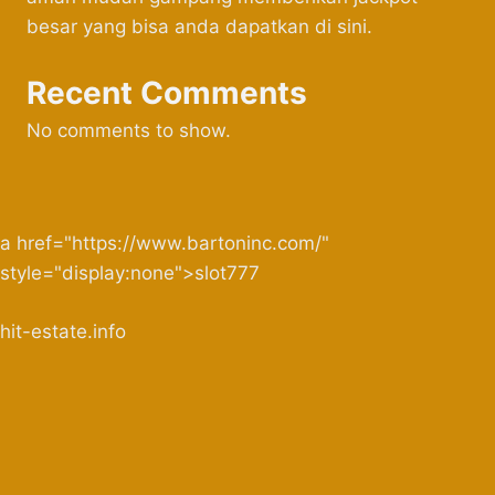
besar yang bisa anda dapatkan di sini.
Recent Comments
No comments to show.
a href="https://www.bartoninc.com/"
style="display:none">slot777
hit-estate.info
© 2026
SLOT ONLINE MEWAH BERKILAUAN