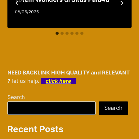
05/06/2025
NEED BACKLINK HIGH QUALITY and RELEVANT
?
let us help.
click here
Search
Search
Recent Posts