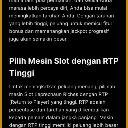
memahami pola permainan, dan ketika Anda
merasa lebih percaya diri, Anda bisa mulai
meningkatkan taruhan Anda. Dengan taruhan
yang lebih tinggi, peluang untuk memicu fitur
bonus dan memenangkan jackpot progresif
juga akan semakin besar.
Pilih Mesin Slot dengan RTP
Tinggi
Untuk meningkatkan peluang menang, pilihlah
mesin Slot Leprechaun Riches dengan RTP
(Return to Player) yang tinggi. RTP adalah
persentase dari taruhan yang dikembalikan
kepada pemain dalam jangka panjang. Mesin
dengan RTP tinggi memiliki peluang lebih besar